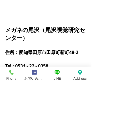
メガネの尾沢（尾沢視覚研究セ
ンター）
住所：愛知県田原市田原町新町48-2
Tel : 0531 - 22 - 0358
Phone
お問い合わせフォーム
LINE
Address
営業時間：9：00～ 19：00
火曜日定休
#眼について
#遠近両用メガネ
#疲れ目
対策
疲れ目緩和メガネ