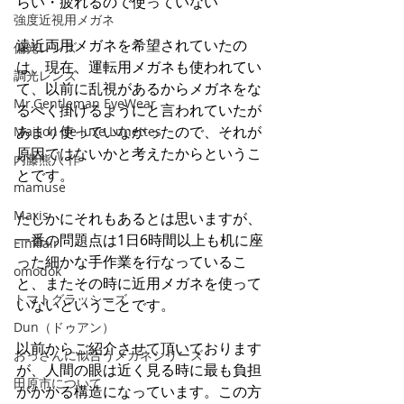
らい・疲れるので使っていない
強度近視用メガネ
遠近両用メガネを希望されていたの
偏光レンズ
は、現在、運転用メガネも使われてい
調光レンズ
て、以前に乱視があるからメガネをな
Mr.Gentleman EyeWear
るべく掛けるようにと言われていたが
あまり使っていなかったので、それが
Maison de luxe Lunettes
原因ではないかと考えたからというこ
内藤熊八 作
とです。
mamuse
Maxis
たしかにそれもあるとは思いますが、
一番の問題点は1日6時間以上も机に座
Einklair
った細かな手作業を行なっているこ
omodok
と、またその時に近用メガネを使って
トマトグラッシーズ
いないということです。
Dun（ドゥアン）
以前からご紹介させて頂いております
おっさんに似合うメガネシリーズ
が、人間の眼は近く見る時に最も負担
田原市について
がかかる構造になっています。この方