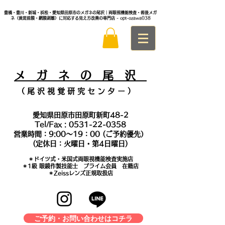
豊橋・豊川・新城・浜松・愛知県田原市のメガネの尾沢｜両眼視機能検査・術後メガ
ネ（黄斑前膜・網膜剥離）に対応する見え方改善の専門店
- opt-ozawa038
メ
ガ ネ の 尾 沢
（ 尾 沢 視 覚 研 究 セ ン タ
ー ）
愛知県田原市田原町新町48-2
Tel/Fax :
0531-22-0358
営業時間：9:00～19：00 (ご予約優先）
(定休日：火曜日・第4日曜日)
＊​ドイツ式・米国式両眼視機能検査実施店
​＊1級 眼鏡作製技能士 プライム会員 在籍店
＊Zeissレンズ正規取扱店
ご予約・お問い合わせはコチラ