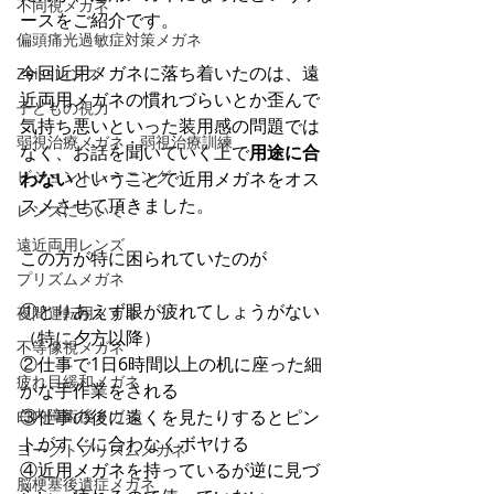
不同視メガネ
ースをご紹介です。
偏頭痛光過敏症対策メガネ
今回近用メガネに落ち着いたのは、遠
Zeissレンズ
近両用メガネの慣れづらいとか歪んで
子どもの視力
気持ち悪いといった装用感の問題では
弱視治療メガネ・弱視治療訓練
なく、お話を聞いていく上で
用途に合
ビジョントレーニング
わない
ということで近用メガネをオス
スメさせて頂きました。
レンズについて
遠近両用レンズ
この方が特に困られていたのが
プリズムメガネ
①とりあえず眼が疲れてしょうがない
夜間運転用メガネ
（特に夕方以降）
不等像視メガネ
②仕事で1日6時間以上の机に座った細
疲れ目緩和メガネ
かな手作業をされる
白内障術後メガネ
③仕事の後に遠くを見たりするとピン
トがすぐに合わなくボヤける
ヨークトプリズムメガネ
④近用メガネを持っているが逆に見づ
脳梗塞後遺症メガネ