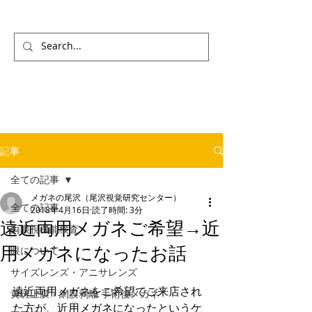
記事
全ての記事
メガネの尾沢（尾沢視覚研究センター）
全ての記事
2018年4月16日
読了時間: 3分
遠近両用メガネご希望→近
両眼視機能検査
用メガネになったお話
眼について
サイズレンズ・アニサレンズ
遠近両用メガネをご希望でご来店され
黄斑上膜・網膜剥離 手術後メガネ
た方が、近用メガネになったというケ