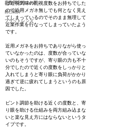
度数測定時のお願い
は近視気味の乱視度数をお持ちでした
ので近用メガネ無しでも何となく見え
自己紹介
てしまっているのでそのまま無理して
フラットレンズ
近業作業を行なってしまっていたよう
です。
近用メガネをお持ちでありながら使っ
ていなかったのは、度数が合っていな
いのもそうですが、寄り眼の力も不十
分でしたので近くの度数をしっかりと
入れてしまうと寄り眼に負荷がかかり
過ぎて逆に疲れてしまうというのも原
因でした。
ピント調節を助ける近くの度数と、寄
り眼を助ける仕組みを両方組み込まな
いと楽な見え方にはならないというタ
イプです。