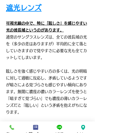
遮光レンズ
可視光線の中で、特に「眩しさ」を感じやすい
光の波長域というのがあります。
​通常のサングラスレンズは、全ての波長域の光
を（多少の差はありますが）平均的に全て落と
していきますので見やすさに必要な光も全てカ
ットしてしまいます。
眩しさを強く感じやすい方の多くは、光の明暗
に対して過敏に反応し、矛盾しているようです
が暗さによる見づらさも感じやすい傾向にあり
ます。無闇に濃度の濃いカラーレンズを使うと
「暗すぎて見づらい」でも濃度の薄いカラーレ
ンズだと「眩しい」という矛盾を抱えがちにな
ります。
そのような方には
「眩しさの原因となる光を効
果的にカットして必要な光は落とさない」とい