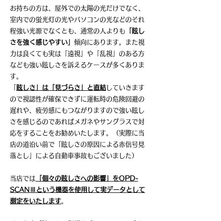
お持ちの方は、屋外での太陽の光だけでなく、
室内での蛍光灯の光やパソコンの光などのそれ
程強い光源でなくとも、通常の人よりも
「眩し
さを強く感じやすい」
傾向にあります。また視
力は良くても実は「遠視」や「乱視」のある方
なども強い眩しさを訴えるケースが多くありま
す。
「
眩しさ」は「見づらさ」と直結
していきます
ので視認性が確保できずに運転時の危険回避の
遅れや、疲労感にもつながりますので強い眩し
さを感じるのであればメガネやサングラスで対
応をすることをお勧めいたします。（実際に当
店の道沿い前で「眩しさの原因による赤信号見
落とし」による自動車事故もございました）
当店では
「個々の眩しさへの影響」をOPD-
SCANⅢという機器を使用して実データとして
測定をいたします
。