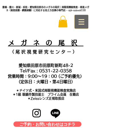
豊橋・豊川・新城・浜松・愛知県田原市のメガネの尾沢｜両眼視機能検査・術後メガ
ネ（黄斑前膜・網膜剥離）に対応する見え方改善の専門店
- opt-ozawa038
メ
ガ ネ の 尾 沢
（ 尾 沢 視 覚 研 究 セ ン タ
ー ）
愛知県田原市田原町新町48-2
Tel/Fax :
0531-22-0358
営業時間：9:00～19：00 (ご予約優先）
(定休日：火曜日・第4日曜日)
＊​ドイツ式・米国式両眼視機能検査実施店
​＊1級 眼鏡作製技能士 プライム会員 在籍店
＊Zeissレンズ正規取扱店
ご予約・お問い合わせはコチラ