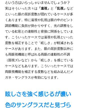
という方はいらっしゃいませんでしょうか？
実はそういった方々は
「遠視」
と
「乱視」
など
といった眼の屈折度数が隠れているケースが多
くあります。特に遠視や乱視は眼の中のピント
調節機能に負担が掛かりやすく、光の調整をし
ている虹彩との連動性と密接に関係をしていま
す。こういったケースでは遠視や乱視といった
度数を補正することで「眩しさ」が軽減される
ケースがあります。また、眼の屈折度数以外に
も両眼視機能と呼ばれる両眼の連動性の不調
（固視ズレなど）から「眩しさ」を感じている
ケースなどもあります。こういったケースでは
両眼視機能を補正する度数などを組み込んだメ
ガネ・サングラスが有効になります。
眩しさを強く感じるが濃い
色のサングラスだと見づら