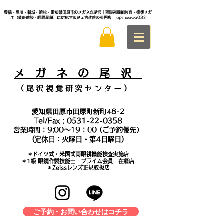
豊橋・豊川・新城・浜松・愛知県田原市のメガネの尾沢｜両眼視機能検査・術後メガ
ネ（黄斑前膜・網膜剥離）に対応する見え方改善の専門店
- opt-ozawa038
メ
ガ ネ の 尾 沢
（ 尾 沢 視 覚 研 究 セ ン タ
ー ）
愛知県田原市田原町新町48-2
Tel/Fax :
0531-22-0358
営業時間：9:00～19：00 (ご予約優先）
(定休日：火曜日・第4日曜日)
＊​ドイツ式・米国式両眼視機能検査実施店
​＊1級 眼鏡作製技能士 プライム会員 在籍店
＊Zeissレンズ正規取扱店
ご予約・お問い合わせはコチラ