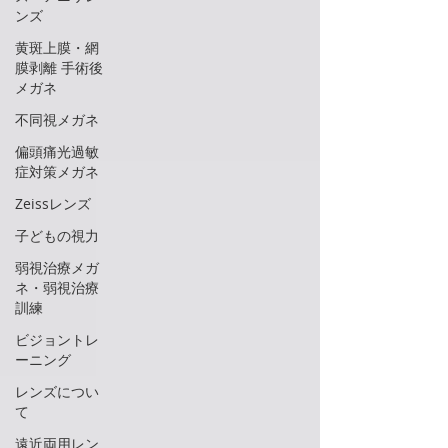
ンズ
黄斑上膜・網
膜剥離 手術後
メガネ
不同視メガネ
偏頭痛光過敏
症対策メガネ
Zeissレンズ
子どもの視力
弱視治療メガ
ネ・弱視治療
訓練
ビジョントレ
ーニング
レンズについ
て
遠近両用レン