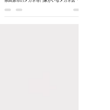
に測定をして見え方に徹底的にこだわる愛知
県田原市のメガネ専門家がいるメガネ店「メ
ガネの尾沢」です。 毎日鏡を見るたびに、
あるいは大切な誰かと向き合うときに、私た
ちの「印象」を決定づける最も重要なアイテ
ム——それは間違いなく「眼鏡」ではないで
しょうか？ 本日ご紹介するのは、単なる視
力矯正器具の枠を超え、一つの工芸品として
の美しさを湛えた逸品です。正に大人の方に
掛けてほしい「大人のメガネ」です。 日本
が世界に誇る眼鏡の聖地・鯖江で、妥協なき
モノづくりを続ける「Mr.Gentleman
Eyewear（ミスタージェントルマン・アイウ
ェア）」のその代表作でもあり、多くのファ
ンを魅了し続けて再作の要望も多かった
『HEMINGWAY 2』をご紹介いたします。 ■
時代を超えて愛される「ヘミングウェイ」と
いう記号 モデル名の由来は、説明するまで