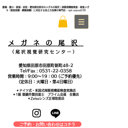
豊橋・豊川・新城・浜松・愛知県田原市のメガネの尾沢｜両眼視機能検査・術後メガ
ネ（黄斑前膜・網膜剥離）に対応する見え方改善の専門店
- opt-ozawa038
メ
ガ ネ の 尾 沢
（ 尾 沢 視 覚 研 究 セ ン タ
ー ）
愛知県田原市田原町新町48-2
Tel/Fax :
0531-22-0358
営業時間：9:00～19：00 (ご予約優先）
(定休日：火曜日・第4日曜日)
＊​ドイツ式・米国式両眼視機能検査実施店
​＊1級 眼鏡作製技能士 プライム会員 在籍店
＊Zeissレンズ正規取扱店
ご予約・お問い合わせはコチラ