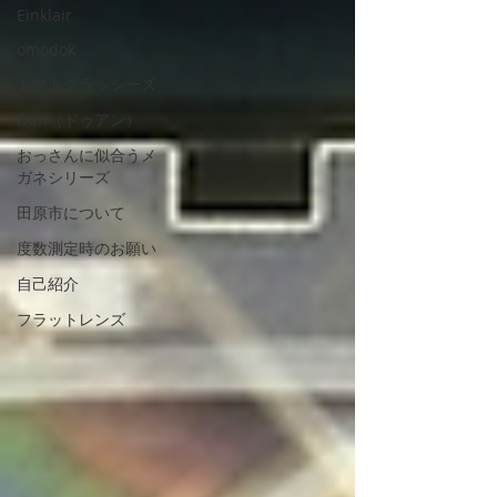
Einklair
omodok
トマトグラッシーズ
Dun（ドゥアン）
おっさんに似合うメ
ガネシリーズ
田原市について
度数測定時のお願い
自己紹介
フラットレンズ