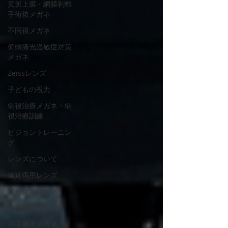
黄斑上膜・網膜剥離
手術後メガネ
不同視メガネ
偏頭痛光過敏症対策
メガネ
Zeissレンズ
子どもの視力
弱視治療メガネ・弱
視治療訓練
ビジョントレーニン
グ
レンズについて
遠近両用レンズ
プリズムメガネ
夜間運転用メガネ
不等像視メガネ