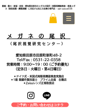
豊橋・豊川・新城・浜松・愛知県田原市のメガネの尾沢｜両眼視機能検査・術後メガ
ネ（黄斑前膜・網膜剥離）に対応する見え方改善の専門店
- opt-ozawa038
メ
ガ ネ の 尾 沢
（ 尾 沢 視 覚 研 究 セ ン タ
ー ）
愛知県田原市田原町新町48-2
Tel/Fax :
0531-22-0358
営業時間：9:00～19：00 (ご予約優先）
(定休日：火曜日・第4日曜日)
＊​ドイツ式・米国式両眼視機能検査実施店
​＊1級 眼鏡作製技能士 プライム会員 在籍店
＊Zeissレンズ正規取扱店
ご予約・お問い合わせはコチラ