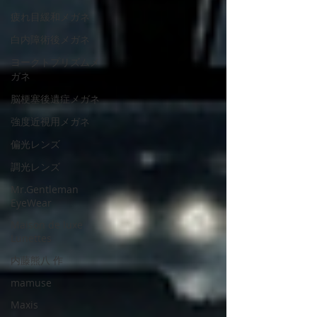
疲れ目緩和メガネ
白内障術後メガネ
ヨークトプリズムメ
ガネ
脳梗塞後遺症メガネ
強度近視用メガネ
偏光レンズ
調光レンズ
Mr.Gentleman
EyeWear
Maison de luxe
Lunettes
内藤熊八 作
mamuse
Maxis