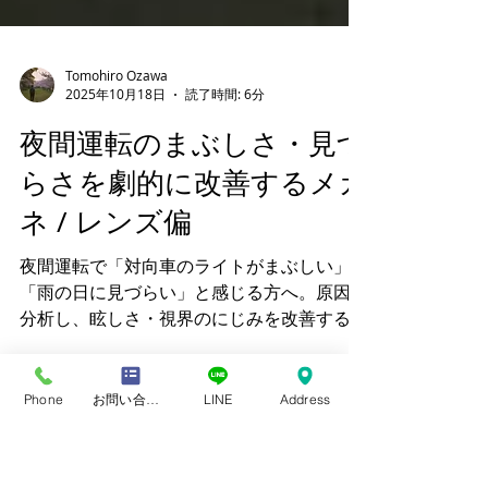
Tomohiro Ozawa
2025年10月18日
読了時間: 6分
夜間運転のまぶしさ・見づ
らさを劇的に改善するメガ
ネ / レンズ偏
夜間運転で「対向車のライトがまぶしい」
「雨の日に見づらい」と感じる方へ。原因を
Phone
お問い合わせフォーム
LINE
Address
分析し、眩しさ・視界のにじみを改善する特
別なレンズと検査方法を米国式・ドイツ式両
眼視機能検査を行い見え方を詳細に測定をす