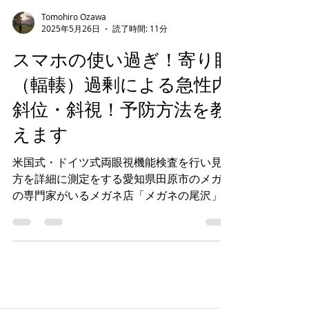
Tomohiro Ozawa
2025年5月26日
読了時間: 11分
スマホの使い過ぎ！寄り眼
（輻輳）過剰による急性内
斜位・斜視！予防方法を教
えます
米国式・ドイツ式両眼視機能検査を行い見え
方を詳細に測定をする愛知県田原市のメガネ
の専門家がいるメガネ店「メガネの尾沢」で
す。 以前は言われなかったのに、最近、周
りの方や家族から「寄り眼になっている
よ？」「片目が寄ってない？」など指摘を受
ける方はいませんでしょうか？ もしかし