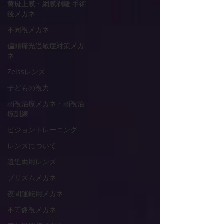
黄斑上膜・網膜剥離 手術
後メガネ
不同視メガネ
偏頭痛光過敏症対策メガ
ネ
Zeissレンズ
子どもの視力
弱視治療メガネ・弱視治
療訓練
ビジョントレーニング
レンズについて
遠近両用レンズ
プリズムメガネ
夜間運転用メガネ
不等像視メガネ