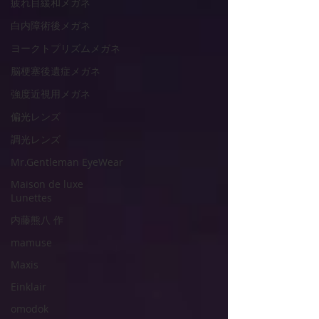
疲れ目緩和メガネ
白内障術後メガネ
ヨークトプリズムメガネ
脳梗塞後遺症メガネ
強度近視用メガネ
偏光レンズ
調光レンズ
Mr.Gentleman EyeWear
Maison de luxe
Lunettes
内藤熊八 作
mamuse
Maxis
Einklair
omodok