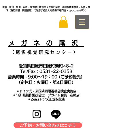
豊橋・豊川・新城・浜松・愛知県田原市のメガネの尾沢｜両眼視機能検査・術後メガ
ネ（黄斑前膜・網膜剥離）に対応する見え方改善の専門店
- opt-ozawa038
メ
ガ ネ の 尾 沢
（ 尾 沢 視 覚 研 究 セ ン タ
ー ）
愛知県田原市田原町新町48-2
Tel/Fax :
0531-22-0358
営業時間：9:00～19：00 (ご予約優先）
(定休日：火曜日・第4日曜日)
＊​ドイツ式・米国式両眼視機能検査実施店
​＊1級 眼鏡作製技能士 プライム会員 在籍店
＊Zeissレンズ正規取扱店
ご予約・お問い合わせはコチラ