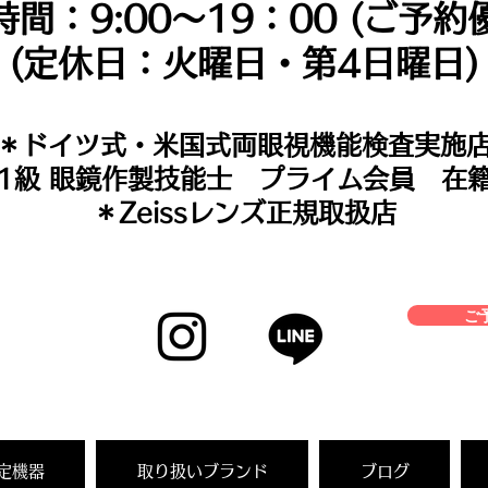
時間：9:00～19：00 (ご予約
(定休日：火曜日・第4日曜日)
＊​ドイツ式・米国式両眼視機能検査実施
＊1級 眼鏡作製技能士 プライム会員 在
＊Zeissレンズ正規取扱店
ご予
定機器
取り扱いブランド
ブログ