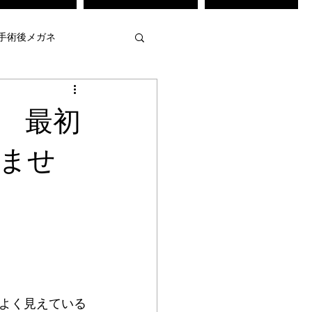
手術後メガネ
・弱視治療訓練
 最初
メガネ
不等像視メガネ
ませ
強度近視用メガネ
 作
mamuse
よく見えている