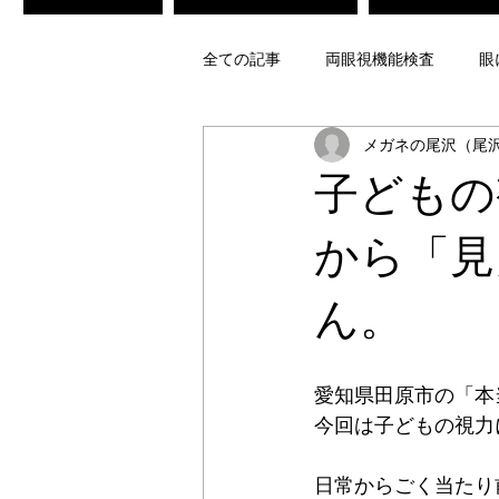
全ての記事
両眼視機能検査
眼
メガネの尾沢（尾
不同視メガネ
偏頭痛光過敏症
子どもの
ビジョントレーニング
レンズ
から「見
ん。
疲れ目緩和メガネ
白内障術後
愛知県田原市の「本
偏光レンズ
調光レンズ
今回は子どもの視力
日常からごく当たり