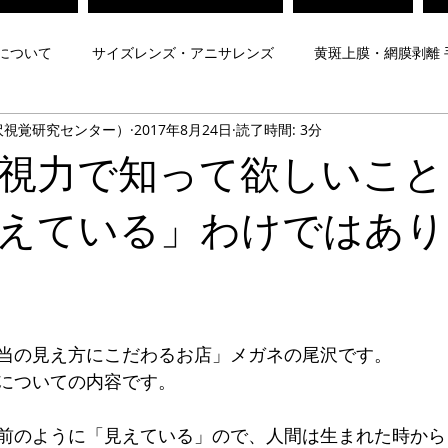
について
サイズレンズ・アニサレンズ
黄斑上膜・網膜剥離 
沢視覚研究センター）
2017年8月24日
読了時間: 3分
対策メガネ
Zeissレンズ
子どもの視力
弱視治療メガネ
視力で知って欲しいこと
について
遠近両用レンズ
プリズムメガネ
夜間運転用
えている」わけではあり
メガネ
ヨークトプリズムメガネ
脳梗塞後遺症メガネ
当の見え方にこだわるお店」メガネの尾沢です。
Mr.Gentleman EyeWear
Maison de luxe Lunettes
内藤熊八
についての内容です。
前のように「見えている」ので、人間は生まれた時から