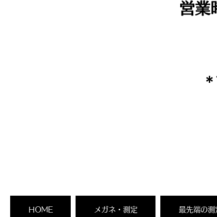
営業
​
HOME
メガネ・測定
最先端の測