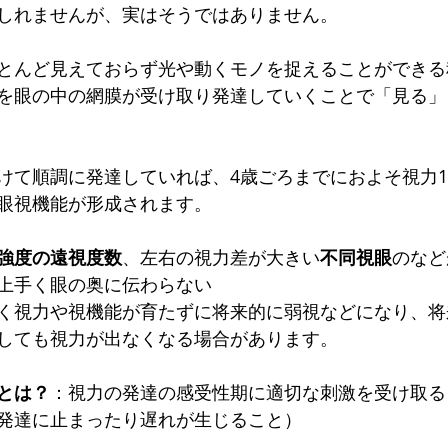
トマトグラッシーズ
しれませんが、実はそうではありません。
とんど見えておらず光や動くモノを捉えることができる
を眼の中の網膜が受け取り発達していくことで「見る」
けて順調に発達していれば、4歳ごろまでにおよそ視力1
眼視機能が形成されます。
強度の遠視度数
、左右の視力差が大きい
不同視眼
のなど
上手く眼の奥に伝わらない
く視力や視機能が育たずに将来的に弱視などになり、将
しても視力が出なくなる場合があります。
とは？
：視力の発達の感受性期に適切な刺激を受け取る
発達に止まったり遅れが生じること）