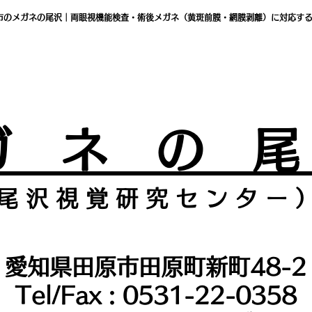
市のメガネの尾沢｜両眼視機能検査・術後メガネ（黄斑前膜・網膜剥離）に対応す
ガ ネ の 
尾 沢 視 覚 研 究 セ ン タ
ー 
愛知県田原市田原町新町48-2
Tel/Fax : 0531-22-0358