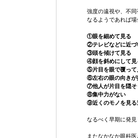
強度の遠視や、不同
なるようであれば場
①眼を細めて見る
②テレビなどに近づ
③頭を傾けて見る
④顔を斜めにして見
⑤片目を眼で覆って
⑥左右の眼の向きが
⑦他人が片目を隠そ
⑧集中力がない
⑨近くのモノを見る
なるべく早期に発見
またなかなか眼科医