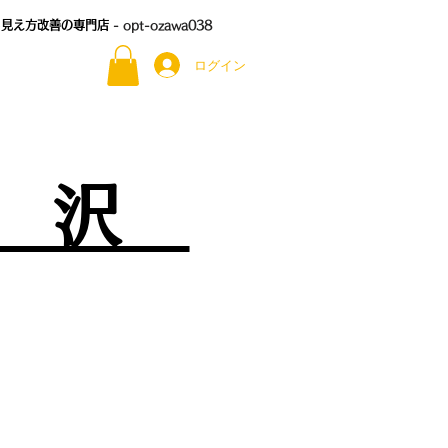
る見え方改善の専門店
- opt-ozawa038
ログイン
尾 沢
）