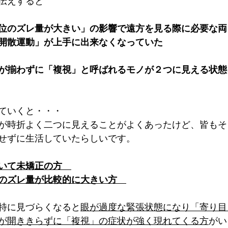
伝えすると
位のズレ量が大きい」の影響で遠方を見る際に必要な両
開散運動」が上手に出来なくなっていた
が揃わずに「複視」と呼ばれるモノが２つに見える状態
ていくと・・・
が時折よく二つに見えることがよくあったけど、皆もそ
せずに生活していたらしいです。
いて未矯正の方　
のズレ量が比較的に大きい方　
特に見づらくなると
眼が過度な緊張状態になり「寄り目
が開ききらずに「複視」の症状が強く現れてくる方
がい