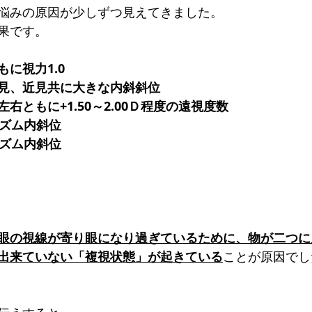
悩みの原因が少しずつ見えてきました。
果です。
に視力1.0
見、近見共に大きな内斜斜位
右ともに+1.50～2.00Ｄ程度の遠視度数
リズム内斜位
リズム内斜位
眼の視線が寄り眼になり過ぎているために、物が二つに
出来ていない「複視状態」が起きている
ことが原因でし