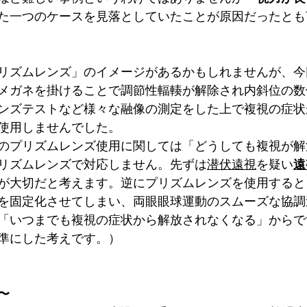
た一つのケースを見落としていたことが原因だったとも
リズムレンズ」のイメージがあるかもしれませんが、今回
メガネを掛けることで調節性輻輳が解除され内斜位の数
ンズテストなど様々な融像の測定をした上で複視の症状
使用しませんでした。
のプリズムレンズ使用に関しては「どうしても複視が解
リズムレンズで対応しません。先ずは
潜伏遠視
を疑い
遠
が大切だと考えます。逆にプリズムレンズを使用すると
を固定化させてしまい、両眼眼球運動のスムーズな協調
「いつまでも複視の症状から解放されなくなる」からで
準にした考えです。）
〜