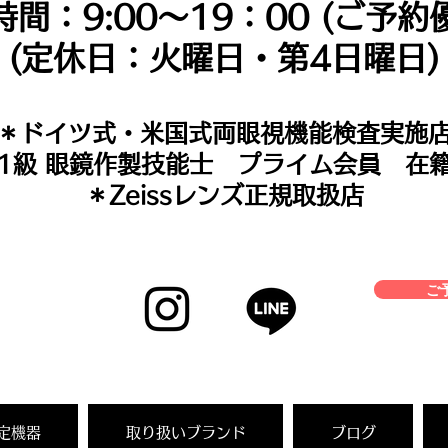
時間：9:00～19：00 (ご予約
(定休日：火曜日・第4日曜日)
＊​ドイツ式・米国式両眼視機能検査実施
＊1級 眼鏡作製技能士 プライム会員 在
＊Zeissレンズ正規取扱店
ご予
定機器
取り扱いブランド
ブログ