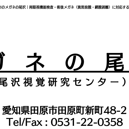
市のメガネの尾沢｜両眼視機能検査・術後メガネ（黄斑前膜・網膜剥離）に対応す
ガ ネ の 
尾 沢 視 覚 研 究 セ ン タ
ー 
愛知県田原市田原町新町48-2
Tel/Fax : 0531-22-0358