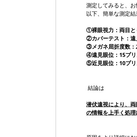
測定してみると、お
以下、簡単な測定結
①裸眼視力：両目とも
②カバーテスト：遠
③メガネ屈折度数：左
④遠見眼位：15プ
⑤近見眼位：10プ
 結論は
潜伏遠視により、両
の情報を上手く処理