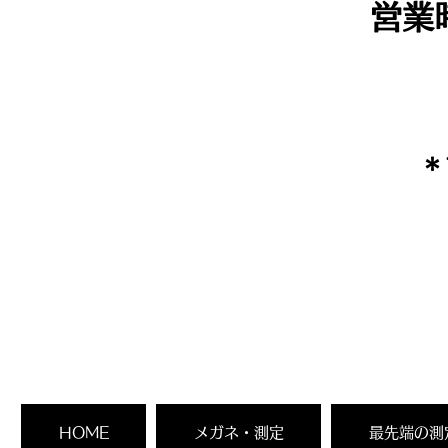
営業
​
HOME
メガネ・測定
最先端の測