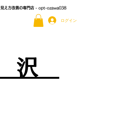
る見え方改善の専門店
- opt-ozawa038
ログイン
尾 沢
）