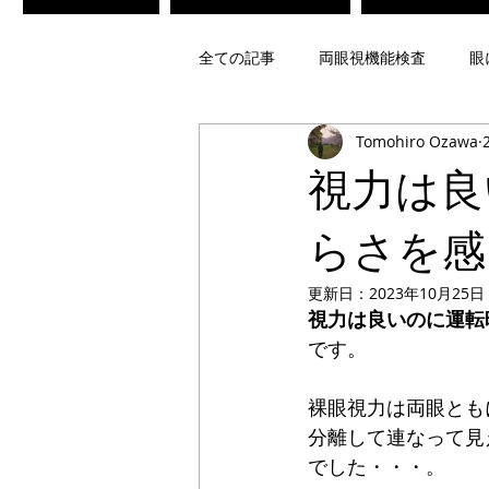
全ての記事
両眼視機能検査
眼
Tomohiro Ozawa
不同視メガネ
偏頭痛光過敏症
視力は良
ビジョントレーニング
レンズ
らさを感
更新日：
2023年10月25日
視力は良いのに運転
疲れ目緩和メガネ
白内障術後
です。
裸眼視力は両眼とも
偏光レンズ
調光レンズ
分離して連なって見
でした・・・。