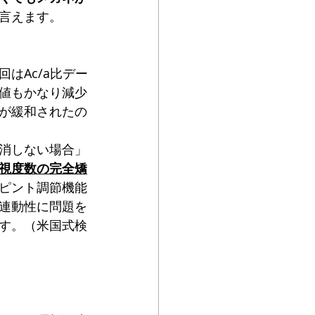
言えます。
はAc/a比デー
値もかなり減少
が緩和されたの
消しない場合」
視度数の完全矯
ピント調節機能
連動性に問題を
す。（米国式検