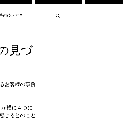
手術後メガネ
・弱視治療訓練
の見づ
メガネ
不等像視メガネ
るお客様の事例
強度近視用メガネ
トが横に４つに
 作
mamuse
感じるとのこと