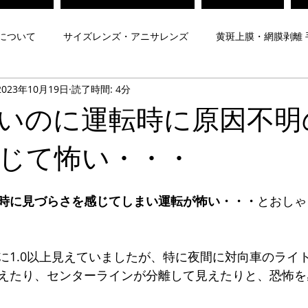
について
サイズレンズ・アニサレンズ
黄斑上膜・網膜剥離 
2023年10月19日
読了時間: 4分
対策メガネ
Zeissレンズ
子どもの視力
弱視治療メガネ
いのに運転時に原因不明
について
遠近両用レンズ
プリズムメガネ
夜間運転用
じて怖い・・・
時に見づらさを感じてしまい運転が怖い・・・
とおしゃ
メガネ
ヨークトプリズムメガネ
脳梗塞後遺症メガネ
に1.0以上見えていましたが、特に夜間に対向車のライ
Mr.Gentleman EyeWear
Maison de luxe Lunettes
内藤熊八
えたり、センターラインが分離して見えたりと、恐怖を