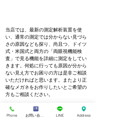
当店では、最新の測定解析装置を使
い、通常の測定では分からない見づら
さの原因なども探り、尚且つ、ドイツ
式・米国式と両方の「両眼視機能検
査」で見る機能を詳細に測定をしてい
きます。何処に行っても原因が分から
ない見え方でお困りの方は是非ご相談
いただければと思います。またより正
確なメガネをお作りしたいとご希望の
方もご相談ください。
このような情報が、少しでも皆様のお
力添えになれば幸いです。
Phone
お問い合わせフォーム
LINE
Address
〜ご来店予約について〜