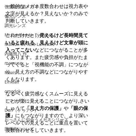
一般的なメガネ度数合わせは視力表や
強度近視用メガネ
文字が見えるか？見えないか？のみで
偏光レンズ
判断していきます。
調光レンズ
Mr.Gentleman EyeWear
これだけだと、
見えるけど長時間見て
いると疲れる
、
見えるけど文章が頭に
Maison de luxe Lunettes
入ってこない
などにつながることが多
内藤熊八 作
くあります。また疲労感や負担がたま
mamuse
ってくると「視機能の不調」につなが
り、見え方の不調などにつながりやす
Maxis
くもなります。
Einklair
omodok
なるべく疲労感なくスムーズに見える
ことが楽に見えることにつながり,さい
トマトグラッシーズ
しゅうて
「見え方の保護」
や
「眼の保
Dun（ドゥアン）
護」
にもつながりますので、より深い
おっさんに似合うメガネシリーズ
レベルでの見えることに重点を置いて
田原市について
度数合わせをしていきます。