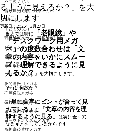
不同視メガネ
るように見えるか？」を大
偏頭痛光過敏症対策メガネ
切にします
Zeissレンズ
更新日：
2025年3月27日
子どもの視力
「老眼鏡」や
当店では特に
弱視治療メガネ・弱視治療訓練
「デスクワーク用メガ
ネ」の度数合わせは「文
ビジョントレーニング
章の内容をいかにスムー
レンズについて
ズに理解できるように見
遠近両用レンズ
えるか？
」を大切にします。
プリズムメガネ
夜間運転用メガネ
それは何故か？
不等像視メガネ
「単に文字にピントが合って見
疲れ目緩和メガネ
えている」
「文章の内容を理
と
白内障術後メガネ
解するように見る」
は実は全く異
ヨークトプリズムメガネ
なる見方をしているからです。
脳梗塞後遺症メガネ