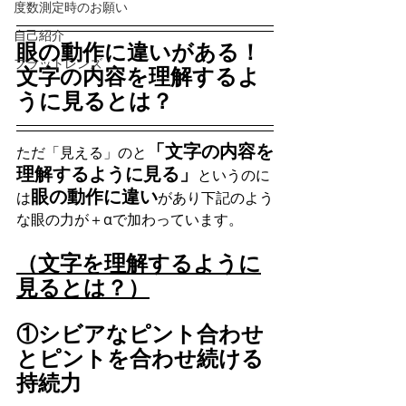
度数測定時のお願い
自己紹介
眼の動作に違いがある！
フラットレンズ
文字の内容を理解するよ
うに見るとは？
「文字の内容を
ただ「見える」のと
理解するように見る」
というのに
眼の動作に違い
は
があり下記のよう
な眼の力が＋αで加わっています。
（文字を理解するように
見るとは？）
①シビアなピント合わせ
とピントを合わせ続ける
持続力