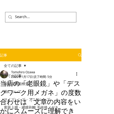
記事
全ての記事
Tomohiro Ozawa
全ての記事
2025年1月17日
読了時間: 5分
当店の「老眼鏡」や「デス
両眼視機能検査
クワーク用メガネ」の度数
眼について
サイズレンズ・アニサレンズ
合わせは「文章の内容をい
黄斑上膜・網膜剥離 手術後メガネ
かにスムーズに理解でき