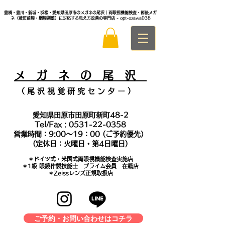
豊橋・豊川・新城・浜松・愛知県田原市のメガネの尾沢｜両眼視機能検査・術後メガ
ネ（黄斑前膜・網膜剥離）に対応する見え方改善の専門店
- opt-ozawa038
メ
ガ ネ の 尾 沢
（ 尾 沢 視 覚 研 究 セ ン タ
ー ）
愛知県田原市田原町新町48-2
Tel/Fax :
0531-22-0358
営業時間：9:00～19：00 (ご予約優先）
(定休日：火曜日・第4日曜日)
＊​ドイツ式・米国式両眼視機能検査実施店
​＊1級 眼鏡作製技能士 プライム会員 在籍店
＊Zeissレンズ正規取扱店
ご予約・お問い合わせはコチラ