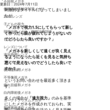
不同視メガネ
更新日：
2024年7月11日
偏頭痛光過敏症対策メガネ
刺激的なタイトルになってしまいまし
たが
Zeissレンズ
子どもの視力
「メガネで視力1.5にしてもらって新し
弱視治療メガネ・弱視治療訓練
く作ったら眼が疲れてしょうがないの
でどうしたら良いですか？」
ビジョントレーニング
レンズについて
「メガネを新しくして遠くが良く見え
遠近両用レンズ
るようになったら近くを見ると気持ち
プリズムメガネ
悪くて見えないのでどうしたら良いで
すか？」
夜間運転用メガネ
不等像視メガネ
というお問い合わせを最近多く頂きま
疲れ目緩和メガネ
す。
白内障術後メガネ
多くの場合が
「遠方視力」
のみを基準
ヨークトプリズムメガネ
にしたメガネを作成されておられ、実
脳梗塞後遺症メガネ
際にご自身が日常生活でよく見る距離