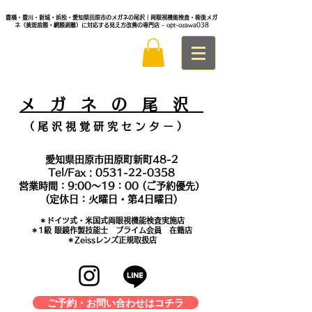
豊橋・豊川・新城・浜松・愛知県田原市のメガネの尾沢｜両眼視機能検査・術後メガ
ネ（黄斑前膜・網膜剥離）に対応する見え方改善の専門店
- opt-ozawa038
メ
ガ ネ の 尾 沢
（ 尾 沢 視 覚 研 究 セ ン タ
ー ）
愛知県田原市田原町新町48-2
Tel/Fax :
0531-22-0358
営業時間：9:00～19：00 (ご予約優先）
(定休日：火曜日・第4日曜日)
＊​ドイツ式・米国式両眼視機能検査実施店
​＊1級 眼鏡作製技能士 プライム会員 在籍店
＊Zeissレンズ正規取扱店
ご予約・お問い合わせはコチラ