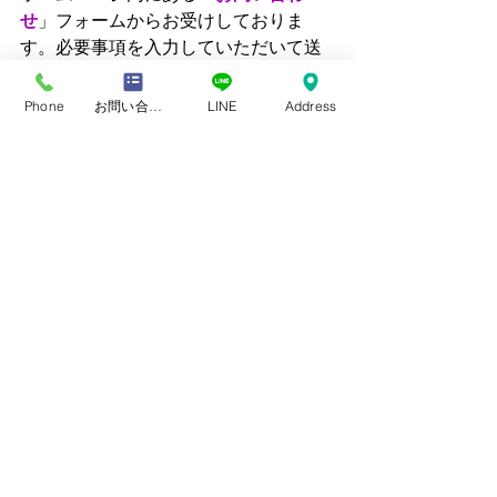
せ
」フォームからお受けしておりま
す。必要事項を入力していただいて送
信してください。 送っていただいたメ
ールの確認ができましたら返信させて
Phone
お問い合わせフォーム
LINE
Address
いただきます。 眼鏡ご購入のご相談の
際に視力検査をご希望される場合は明
記していただけると幸いです。
メガネの尾沢（尾沢視覚研究セ
ンター）
住所：愛知県田原市田原町新町48-2
Tel : 0531 - 22 - 0358 
 営業時間：9：00～ 19:00
定休日：火曜日・第４日曜日