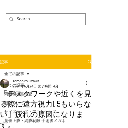
記事
全ての記事
Tomohiro Ozawa
全ての記事
2024年6月24日
読了時間: 4分
「デスクワークや近くを見
両眼視機能検査
る際に遠方視力1.5もいらな
眼について
サイズレンズ・アニサレンズ
い」疲れの原因になりま
黄斑上膜・網膜剥離 手術後メガネ
す。