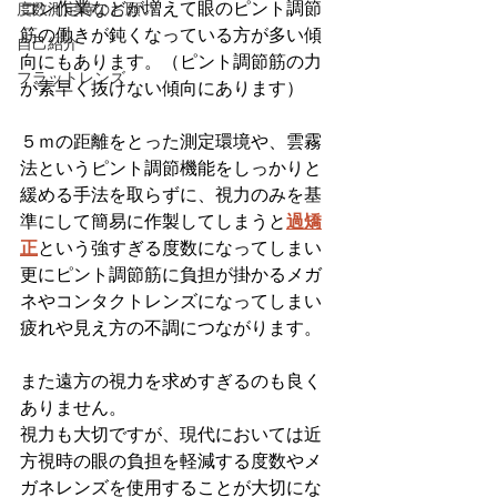
コン作業などが増えて眼のピント調節
度数測定時のお願い
筋の働きが鈍くなっている方が多い傾
自己紹介
向にもあります。（ピント調節筋の力
フラットレンズ
が素早く抜けない傾向にあります）
５ｍの距離をとった測定環境や、雲霧
法というピント調節機能をしっかりと
緩める手法を取らずに、視力のみを基
準にして簡易に作製してしまうと
過矯
正
という強すぎる度数になってしまい
更にピント調節筋に負担が掛かるメガ
ネやコンタクトレンズになってしまい
疲れや見え方の不調につながります。
また遠方の視力を求めすぎるのも良く
ありません。
視力も大切ですが、現代においては近
方視時の眼の負担を軽減する度数やメ
ガネレンズを使用することが大切にな