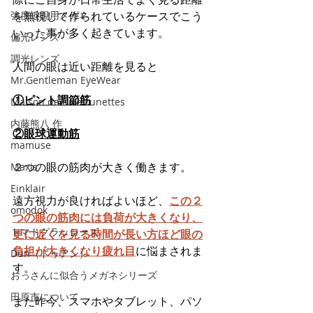
強度近視用メガネ
を無視して作られているケースでこう
いった事が多く起きています。
偏光レンズ
調光レンズ
人間の眼は近い距離を見ると
Mr.Gentleman EyeWear
①ピント調節筋
Maison de luxe Lunettes
内藤熊八 作
②眼球運動筋
mamuse
２つの眼の筋肉が大きく働きます。
Maxis
Einklair
遠方視力が良ければよいほど、
この２
omodok
つの眼の筋肉には負荷が大きくなり、
トマトグラッシーズ
更に近くを見る時間が長い方ほど眼の
負担が大きくなり疲れ目
に悩まされま
Dun（ドゥアン）
す。
おっさんに似合うメガネシリーズ
田原市について
また昨今、スマホやタブレット、パソ