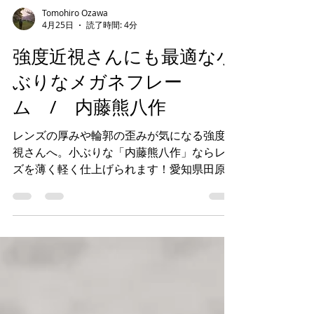
Tomohiro Ozawa
4月25日
読了時間: 4分
強度近視さんにも最適な小
ぶりなメガネフレー
ム / 内藤熊八作
レンズの厚みや輪郭の歪みが気になる強度近
視さんへ。小ぶりな「内藤熊八作」ならレン
ズを薄く軽く仕上げられます！愛知県田原市
のメガネ専門店「メガネの尾沢」が、豊橋
市・豊川市・蒲郡市にお住まいの方へ最適な
1本と快適な見え方をご提供します。