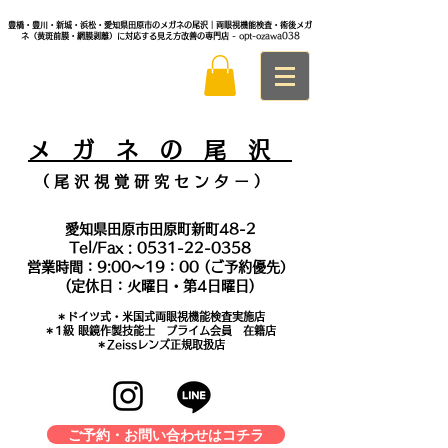
豊橋・豊川・新城・浜松・愛知県田原市のメガネの尾沢｜両眼視機能検査・術後メガ
ネ（黄斑前膜・網膜剥離）に対応する見え方改善の専門店
- opt-ozawa038
メ
ガ ネ の 尾 沢
（ 尾 沢 視 覚 研 究 セ ン タ
ー ）
愛知県田原市田原町新町48-2
Tel/Fax :
0531-22-0358
営業時間：9:00～19：00 (ご予約優先）
(定休日：火曜日・第4日曜日)
＊​ドイツ式・米国式両眼視機能検査実施店
​＊1級 眼鏡作製技能士 プライム会員 在籍店
＊Zeissレンズ正規取扱店
ご予約・お問い合わせはコチラ