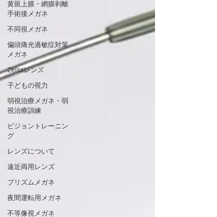
黄斑上膜・網膜剥離
手術後メガネ
不同視メガネ
偏頭痛光過敏症対策
メガネ
Zeissレンズ
子どもの視力
弱視治療メガネ・弱
視治療訓練
ビジョントレーニン
グ
レンズについて
遠近両用レンズ
プリズムメガネ
夜間運転用メガネ
不等像視メガネ