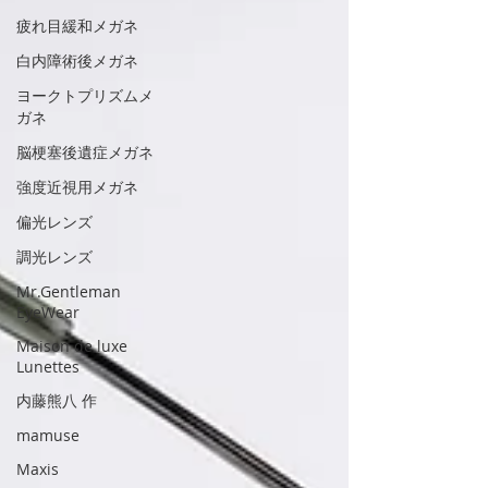
疲れ目緩和メガネ
白内障術後メガネ
ヨークトプリズムメ
ガネ
脳梗塞後遺症メガネ
強度近視用メガネ
偏光レンズ
調光レンズ
Mr.Gentleman
EyeWear
Maison de luxe
Lunettes
内藤熊八 作
mamuse
Maxis