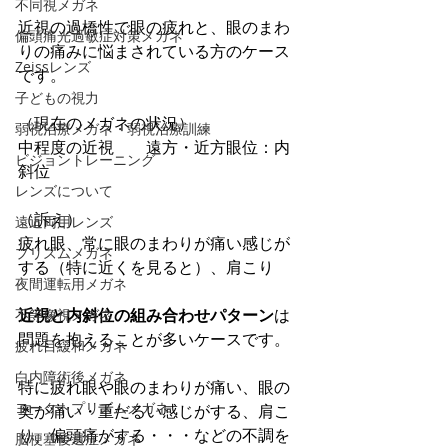
不同視メガネ
近視の過橋性で眼の疲れと、眼のまわ
偏頭痛光過敏症対策メガネ
りの痛みに悩まされている方のケース
Zeissレンズ
です。
子どもの視力
（現在のメガネの状況）
弱視治療メガネ・弱視治療訓練
中程度の近視　　遠方・近方眼位：内
ビジョントレーニング
斜位　
レンズについて
（訴え）
遠近両用レンズ
疲れ眼、常に眼のまわりが痛い感じが
プリズムメガネ
する（特に近くを見ると）、肩こり
夜間運転用メガネ
近視と内斜位の組み合わせパターン
は
不等像視メガネ
問題を抱えることが多いケースです。
疲れ目緩和メガネ
白内障術後メガネ
特に疲れ眼や眼のまわりが痛い、眼の
ヨークトプリズムメガネ
奥が痛い・重だるい感じがする、肩こ
り、偏頭痛がする・・・などの不調を
脳梗塞後遺症メガネ