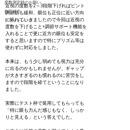
度数測定時のお願い
近視の度数を2～3段階下げればピント
自己紹介
調節筋も緩和、眼位も正位に近い方向
に振れていきましたので今回は近視の
フラットレンズ
度数を下げること+調節サポート機能を
入れることで更に近方の眼位も安定を
すると思いますので特にプリズム等は
使わずに対応をしました。
本来は、もう少し弱めても視力は充分
に出るのかもしれませんが、ギャップ
が大きすぎるのも慣れるのに苦労をし
ますので段階を経てということになり
ました。
実際にテスト枠で装用してもらっても
「特に眼も力んだ感じもなく、しっか
りと見える」という答えでした。