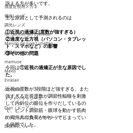
訴える方が多いです。
強度近視用メガネ
偏光レンズ
主な原因として予測されるのは
調光レンズ
①近視の過矯正(度数が強すぎる）
Mr.Gentleman EyeWear
②過度な近方視（パソコン・タブレッ
Maison de luxe Lunettes
ト・スマホなど）の影響
内藤熊八 作
③その他の問題
mamuse
今回は
①近視の過矯正が主な原因でし
Maxis
た。
Einklair
近視の度数が3段階ほど強すぎる、また
omodok
強すぎる近視度数が調節性輻輳を刺激
トマトグラッシーズ
して内斜位の眼位を作りだしているの
Dun（ドゥアン）
で、ピント調節筋・眼球を動かす筋肉
おっさんに似合うメガネシリーズ
の両方共に負荷がかかってしまってい
る状態でした。
田原市について