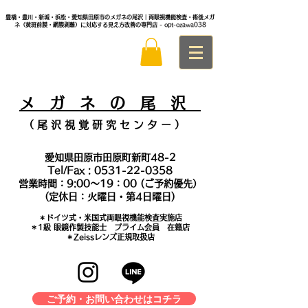
豊橋・豊川・新城・浜松・愛知県田原市のメガネの尾沢｜両眼視機能検査・術後メガ
ネ（黄斑前膜・網膜剥離）に対応する見え方改善の専門店
- opt-ozawa038
メ
ガ ネ の 尾 沢
（ 尾 沢 視 覚 研 究 セ ン タ
ー ）
愛知県田原市田原町新町48-2
Tel/Fax :
0531-22-0358
営業時間：9:00～19：00 (ご予約優先）
(定休日：火曜日・第4日曜日)
＊​ドイツ式・米国式両眼視機能検査実施店
​＊1級 眼鏡作製技能士 プライム会員 在籍店
＊Zeissレンズ正規取扱店
ご予約・お問い合わせはコチラ