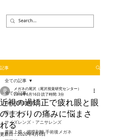
記事
全ての記事
メガネの尾沢（尾沢視覚研究センター）
全ての記事
2018年6月16日
読了時間: 3分
近視の過矯正で疲れ眼と眼
両眼視機能検査
のまわりの痛みに悩まさ
眼について
サイズレンズ・アニサレンズ
れる
黄斑上膜・網膜剥離 手術後メガネ
更新日：
2020年4月6日