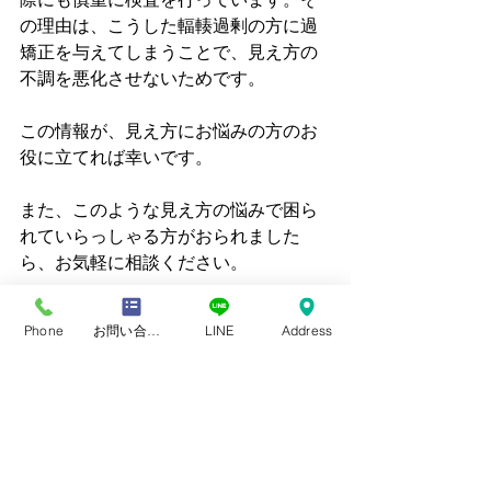
の理由は、こうした輻輳過剰の方に過
矯正を与えてしまうことで、見え方の
不調を悪化させないためです。
この情報が、見え方にお悩みの方のお
役に立てれば幸いです。
また、このような見え方の悩みで困ら
れていらっしゃる方がおられました
ら、お気軽に相談ください。
メガネの尾沢では、
ドイツ式・米国式
Phone
お問い合わせフォーム
LINE
Address
両眼視機検査・超高性能オートレフラ
クトメーター・全国でも数台しかない
特別な視力表・度数測定室の環境整備
と徹底的にこだわってメガネ度数を測
定していきます。