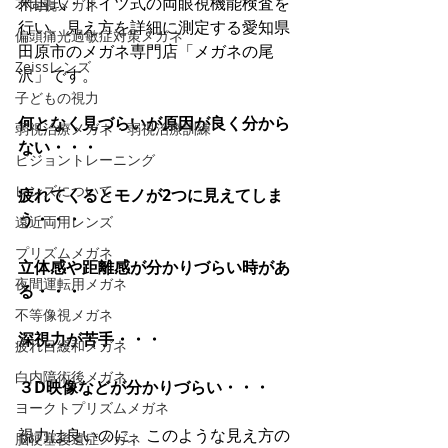
米国式・ドイツ式の両眼視機能検査を
不同視メガネ
行い、見え方を詳細に測定する愛知県
偏頭痛光過敏症対策メガネ
田原市のメガネ専門店「メガネの尾
Zeissレンズ
沢」です。
子どもの視力
何となく見づらいが原因が良く分から
弱視治療メガネ・弱視治療訓練
ない・・・
ビジョントレーニング
レンズについて
疲れてくるとモノが2つに見えてしま
う・・・
遠近両用レンズ
プリズムメガネ
立体感や距離感が分かりづらい時があ
夜間運転用メガネ
る・・・
不等像視メガネ
深視力が苦手・・・
疲れ目緩和メガネ
白内障術後メガネ
３D映像などが分かりづらい・・・
ヨークトプリズムメガネ
視力は良いのに、このような見え方の
脳梗塞後遺症メガネ