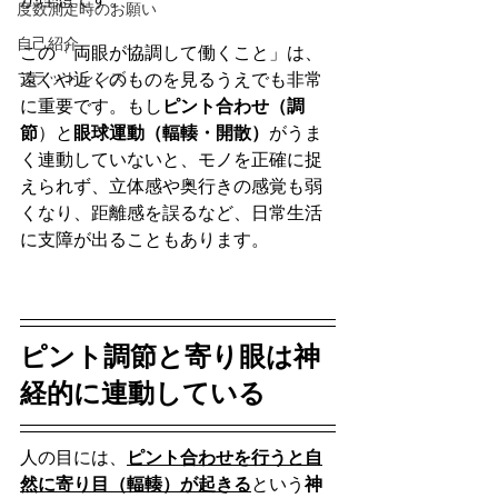
度数測定時のお願い
自己紹介
この「両眼が協調して働くこと」は、
フラットレンズ
遠くや近くのものを見るうえでも非常
に重要です。もし
ピント合わせ（調
節
）と
眼球運動（輻輳・開散）
がうま
く連動していないと、モノを正確に捉
えられず、立体感や奥行きの感覚も弱
くなり、距離感を誤るなど、日常生活
に支障が出ることもあります。
ピント調節と寄り眼は神
経的に連動している
人の目には、
ピント合わせを行うと自
然に寄り目（輻輳）が起きる
という
神