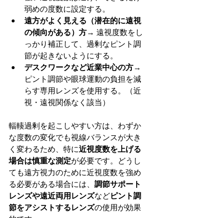
弱めの度数に設定する。
遠方がよく見える（潜在的に遠視
の傾向がある）方
→ 遠視度数をし
っかり補正して、過剰なピント調
節が起きないようにする。
デスクワークなど近業中心の方
→ 
ピント調節や眼球運動の負担を減
らす専用レンズを使用する。（近
視・遠視関係なく該当）
輻輳過剰を起こしやすい方は、わずか
な度数の変化でも視線バランスが大き
く変わるため、特に
近視度数を上げる
場合は慎重な測定
が必要です。どうし
ても遠方視力のために近視度数を強め
る必要がある場合には、
調節サポート
レンズや遠近両用レンズ
など
ピント調
節をアシストするレンズ
の使用が効果