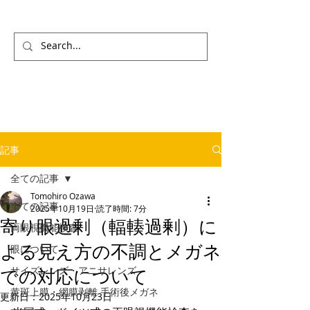
記事
全ての記事
Tomohiro Ozawa
全ての記事
2025年10月19日
読了時間: 7分
寄り眼過剰（輻輳過剰）に
両眼視機能検査
よる見え方の不調とメガネ
眼について
サイズレンズ・アニサレンズ
での対応について
黄斑上膜・網膜剥離 手術後メガネ
更新日：
2025年10月23日