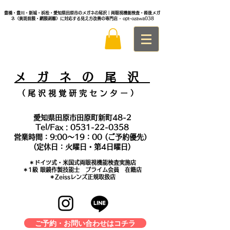
豊橋・豊川・新城・浜松・愛知県田原市のメガネの尾沢｜両眼視機能検査・術後メガ
ネ（黄斑前膜・網膜剥離）に対応する見え方改善の専門店
- opt-ozawa038
メ
ガ ネ の 尾 沢
（ 尾 沢 視 覚 研 究 セ ン タ
ー ）
愛知県田原市田原町新町48-2
Tel/Fax :
0531-22-0358
営業時間：9:00～19：00 (ご予約優先）
(定休日：火曜日・第4日曜日)
＊​ドイツ式・米国式両眼視機能検査実施店
​＊1級 眼鏡作製技能士 プライム会員 在籍店
＊Zeissレンズ正規取扱店
ご予約・お問い合わせはコチラ