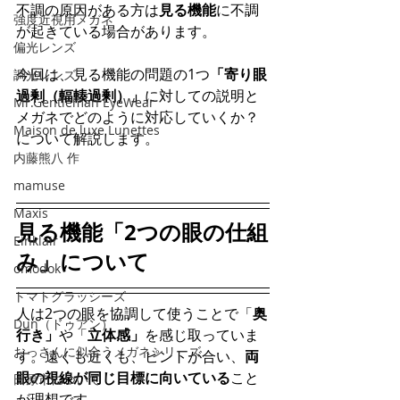
不調の原因がある方は
見る機能
に不調
強度近視用メガネ
が起きている場合があります。
偏光レンズ
今回は、見る機能の問題の1つ
「寄り眼
調光レンズ
過剰（輻輳過剰）」
に対しての説明と
Mr.Gentleman EyeWear
メガネでどのように対応していくか？
Maison de luxe Lunettes
について解説します。
内藤熊八 作
mamuse
Maxis
見る機能「2つの眼の仕組
Einklair
み」について
omodok
トマトグラッシーズ
人は2つの眼を協調して使うことで「
奥
Dun（ドゥアン）
行き」
や「
立体感」
を感じ取っていま
おっさんに似合うメガネシリーズ
す。遠くも近くも、ピントが合い、
両
眼の視線が同じ目標に向いている
こと
田原市について
が理想です。