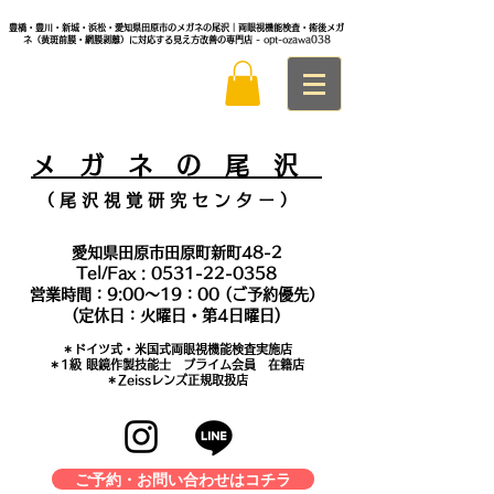
豊橋・豊川・新城・浜松・愛知県田原市のメガネの尾沢｜両眼視機能検査・術後メガ
ネ（黄斑前膜・網膜剥離）に対応する見え方改善の専門店
- opt-ozawa038
メ
ガ ネ の 尾 沢
（ 尾 沢 視 覚 研 究 セ ン タ
ー ）
愛知県田原市田原町新町48-2
Tel/Fax :
0531-22-0358
営業時間：9:00～19：00 (ご予約優先）
(定休日：火曜日・第4日曜日)
＊​ドイツ式・米国式両眼視機能検査実施店
​＊1級 眼鏡作製技能士 プライム会員 在籍店
＊Zeissレンズ正規取扱店
ご予約・お問い合わせはコチラ