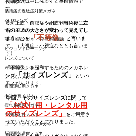
今回は近日中に発表する事前情報で
不同視メガネ
す。
偏頭痛光過敏症対策メガネ
Zeissレンズ
黄斑上膜・前膜症や網膜剥離術後に
左
子どもの視力
右のモノの大きさが変わって見えてし
「不等像」
まう
ことを
と言いま
弱視治療メガネ・弱視治療訓練
す。（大視症・小視症などとも言いま
ビジョントレーニング
す）
レンズについて
「不等像」を緩和するためのメガネレ
遠近両用レンズ
「サイズレンズ」
ンズ
という
プリズムメガネ
モノがあります。
夜間運転用メガネ
不等像視メガネ
今回、そのサイズレンズに関して
「お試し用・レンタル用
疲れ目緩和メガネ
のサイズレンズ」
をご用意さ
白内障術後メガネ
せていただくことになりました。
ヨークトプリズムメガネ
脳梗塞後遺症メガネ