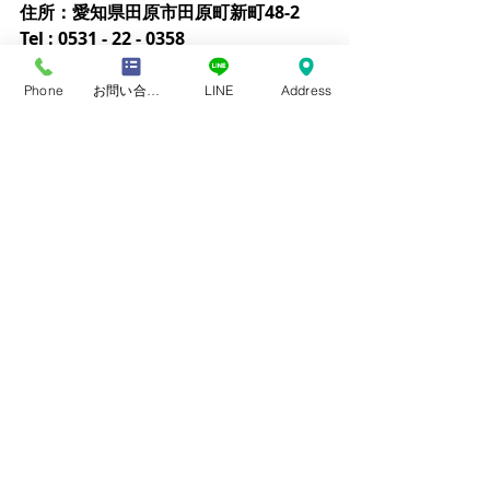
住所：愛知県田原市田原町新町48-2
Tel : 0531 - 22 - 0358 
 営業時間：9：00～ 19:00
定休日：火曜日/第４日曜日
Phone
お問い合わせフォーム
LINE
Address
不等像視メガネ
黄斑上膜・網膜剥離 手術後メガネ
サイズレンズ・アニサレンズ
最新記事
すべて表示