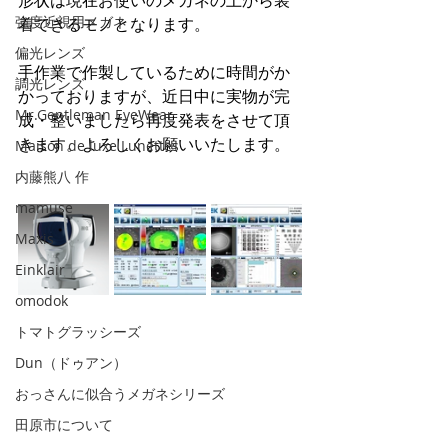
形状は現在お使いのメガネの上から装
強度近視用メガネ
着できるモノとなります。
偏光レンズ
手作業で作製しているために時間がか
調光レンズ
かっておりますが、近日中に実物が完
Mr.Gentleman EyeWear
成・整いましたら再度発表をさせて頂
きます。よろしくお願いいたします。
Maison de luxe Lunettes
内藤熊八 作
mamuse
Maxis
Einklair
omodok
トマトグラッシーズ
Dun（ドゥアン）
おっさんに似合うメガネシリーズ
田原市について