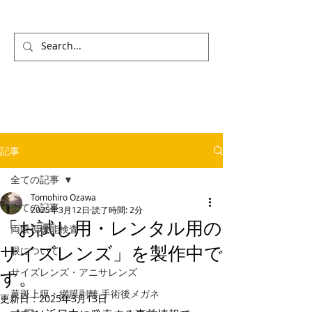
記事
全ての記事
Tomohiro Ozawa
全ての記事
2025年3月12日
読了時間: 2分
「お試し用・レンタル用の
両眼視機能検査
サイズレンズ」を製作中で
眼について
サイズレンズ・アニサレンズ
す。
黄斑上膜・網膜剥離 手術後メガネ
更新日：
2025年3月13日