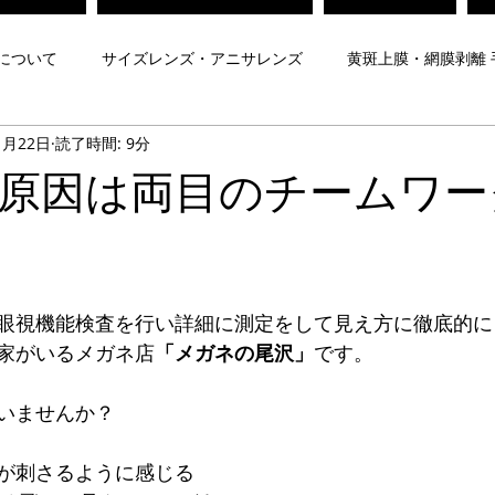
について
サイズレンズ・アニサレンズ
黄斑上膜・網膜剥離 
1月22日
読了時間: 9分
対策メガネ
Zeissレンズ
子どもの視力
弱視治療メガネ
原因は両目のチームワー
について
遠近両用レンズ
プリズムメガネ
夜間運転用
眼視機能検査を行い詳細に測定をして見え方に徹底的に
メガネ
ヨークトプリズムメガネ
脳梗塞後遺症メガネ
家がいるメガネ店
「メガネの尾沢」
です。
いませんか？
Mr.Gentleman EyeWear
Maison de luxe Lunettes
内藤熊八
が刺さるように感じる