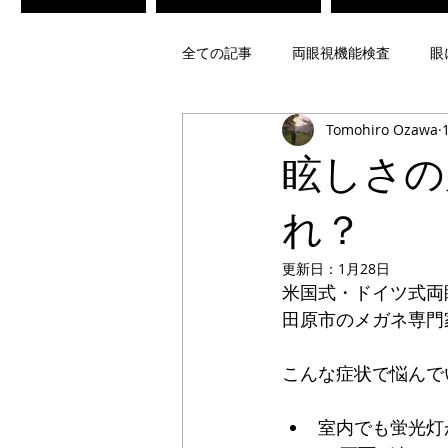
全ての記事
両眼視機能検査
眼
Tomohiro Ozawa
不同視メガネ
偏頭痛光過敏症
眩しさの
ビジョントレーニング
レンズ
れ？
更新日：
1月28日
米国式・ドイツ式両
疲れ目緩和メガネ
白内障術後
田原市のメガネ専門
こんな症状で悩んで
偏光レンズ
調光レンズ
室内でも蛍光灯