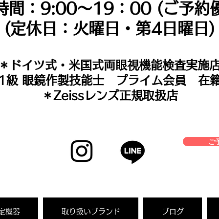
時間：9:00～19：00 (ご予約
(定休日：火曜日・第4日曜日)
＊​ドイツ式・米国式両眼視機能検査実施
＊1級 眼鏡作製技能士 プライム会員 在
＊Zeissレンズ正規取扱店
ご予
定機器
取り扱いブランド
ブログ