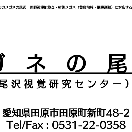
市のメガネの尾沢｜両眼視機能検査・術後メガネ（黄斑前膜・網膜剥離）に対応す
ガ ネ の 
尾 沢 視 覚 研 究 セ ン タ
ー 
愛知県田原市田原町新町48-2
Tel/Fax : 0531-22-0358