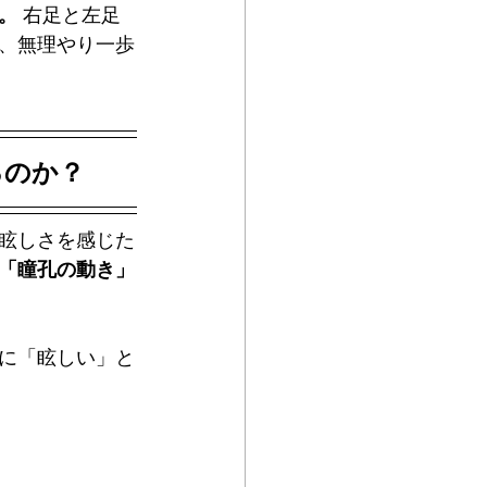
。
 右足と左足
、無理やり一歩
るのか？
眩しさを感じた
「瞳孔の動き」
に「眩しい」と