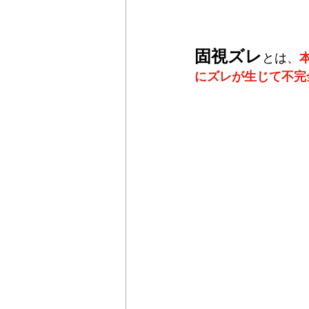
固視ズレ
とは、
にズレが生じて不完