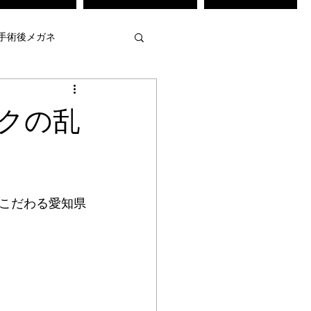
手術後メガネ
・弱視治療訓練
クの乱
メガネ
不等像視メガネ
こだわる愛知県
強度近視用メガネ
 作
mamuse