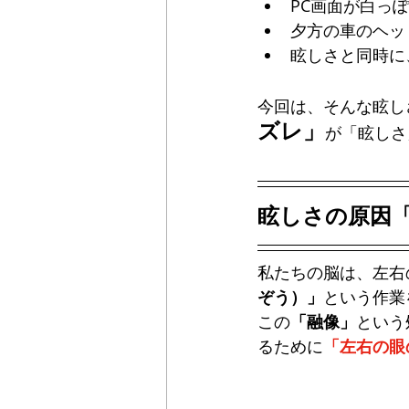
PC画面が白っ
Maxis
Einklair
omodok
夕方の車のヘッ
眩しさと同時に
今回は、そんな眩し
ズレ」
が「眩しさ
眩しさの原因
私たちの脳は、左右
ぞう）」
という作業
この
「融像」
という
るために
「左右の眼