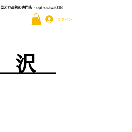
る見え方改善の専門店
- opt-ozawa038
ログイン
尾 沢
）