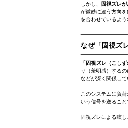
しかし、
固視ズレが
が微妙に違う方向を
を合わせているよう
なぜ「固視ズ
「固視ズレ（こしず
り（羞明感）するの
などが深く関係して
このシステムに負荷
いう信号を送ること
固視ズレによる眩し