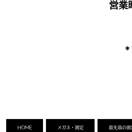
営業
​
HOME
メガネ・測定
最先端の測