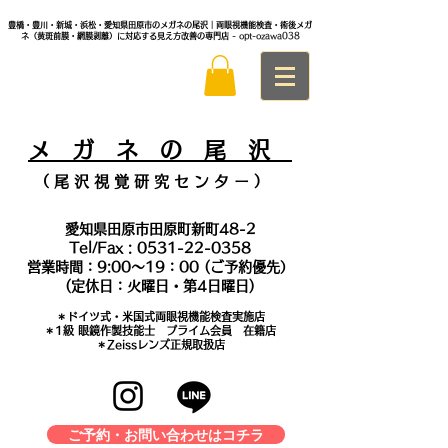
豊橋・豊川・新城・浜松・愛知県田原市のメガネの尾沢｜両眼視機能検査・術後メガ
ネ（黄斑前膜・網膜剥離）に対応する見え方改善の専門店
- opt-ozawa038
メ
ガ ネ の 尾 沢
（ 尾 沢 視 覚 研 究 セ ン タ
ー ）
愛知県田原市田原町新町48-2
Tel/Fax :
0531-22-0358
営業時間：9:00～19：00 (ご予約優先）
(定休日：火曜日・第4日曜日)
＊​ドイツ式・米国式両眼視機能検査実施店
​＊1級 眼鏡作製技能士 プライム会員 在籍店
＊Zeissレンズ正規取扱店
ご予約・お問い合わせはコチラ