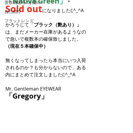
「Native Green」
＊
度数測定時のお願い
Sold out
になりました(;^_^A
自己紹介
フラットレンズ
かろうじて「
ブラック（艶あり）」
は、まだメーカー在庫があるようなの
で急いで複数本の確保致しました。
（現在５本確保中）
無くなってしまったら本当にいつ入荷
されるのか？も分からないので、ある
内にまとめて注文しました(;^_^A
Mr. Gentleman EYEWEAR 
「Gregory」