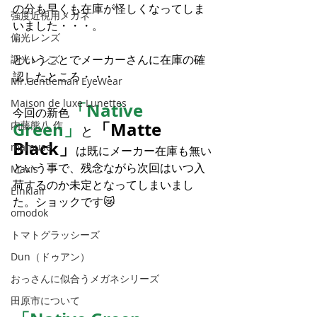
の分も早くも在庫が怪しくなってしま
強度近視用メガネ
いました・・・。
偏光レンズ
ということでメーカーさんに在庫の確
調光レンズ
認したところ・・・
Mr.Gentleman EyeWear
Maison de luxe Lunettes
「Native 
今回の新色
Green」
「Matte 
内藤熊八 作
と
Black」
mamuse
は既にメーカー在庫も無い
という事で、残念ながら次回はいつ入
Maxis
荷するのか未定となってしまいまし
Einklair
た。ショックです😿
omodok
トマトグラッシーズ
Dun（ドゥアン）
おっさんに似合うメガネシリーズ
田原市について