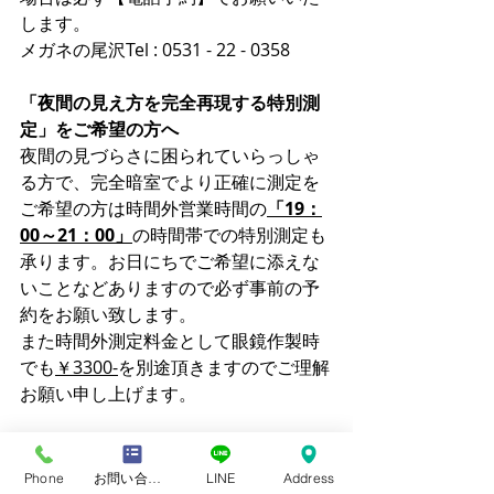
します。
メガネの尾沢Tel : 0531 - 22 - 0358
「夜間の見え方を完全再現する特別測
定」をご希望の方へ
夜間の見づらさに困られていらっしゃ
る方で、完全暗室でより正確に測定を
ご希望の方は時間外営業時間の
「19：
00～21：00」
の時間帯での特別測定も
承ります。お日にちでご希望に添えな
いことなどありますので必ず事前の予
約をお願い致します。
また時間外測定料金として眼鏡作製時
でも
￥3300-
を別途頂きますのでご理解
お願い申し上げます。
【メール予約】
 メールでのご予約は当
ホームページ内にある「
お問い合わ
Phone
お問い合わせフォーム
LINE
Address