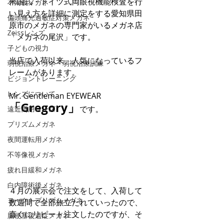
米国式・ドイツ式両眼視機能検査を行
不同視メガネ
い見え方を詳細に測定をする愛知県田
偏頭痛光過敏症対策メガネ
原市のメガネの専門家がいるメガネ店
Zeissレンズ
「メガネの尾沢」です。
子どもの視力
当店で入荷以来、人気になっているフ
弱視治療メガネ・弱視治療訓練
レームがあります。
ビジョントレーニング
レンズについて
Mr. Gentleman EYEWEAR 
「Gregory」
です。
遠近両用レンズ
プリズムメガネ
夜間運転用メガネ
不等像視メガネ
疲れ目緩和メガネ
白内障術後メガネ
４月の展示会で注文をして、入荷して
ヨークトプリズムメガネ
数週間で全部旅立たれていったので、
直ぐにリピート注文したのですが、そ
脳梗塞後遺症メガネ