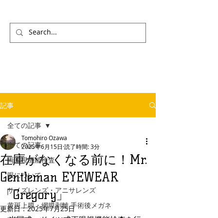
記事
全ての記事
Tomohiro Ozawa
全ての記事
2025年6月15日
読了時間: 3分
在庫がなくなる前に！Mr.
両眼視機能検査
Gentleman EYEWEAR
眼について
サイズレンズ・アニサレンズ
「Gregory」
黄斑上膜・網膜剥離 手術後メガネ
更新日：
2025年7月25日