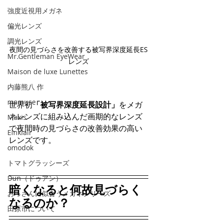
強度近視用メガネ
偏光レンズ
調光レンズ
夜間の見づらさを改善する被写界深度延長ES
Mr.Gentleman EyeWear
レンズ
Maison de luxe Lunettes
内藤熊八 作
mamuse
世界初
「被写界深度延長設計」
をメガ
ネレンズに組み込んだ画期的なレンズ
Maxis
で夜間時の見づらさの改善効果の高い
Einklair
レンズです。
omodok
トマトグラッシーズ
Dun（ドゥアン）
暗くなると何故見づらく
おっさんに似合うメガネシリーズ
なるのか？
田原市について