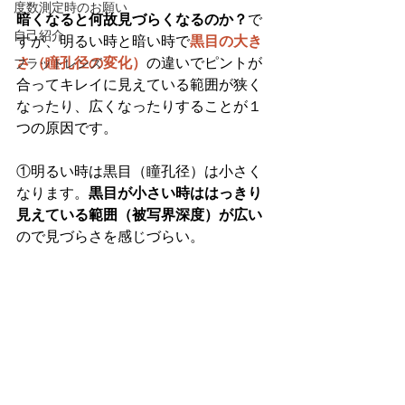
度数測定時のお願い
暗くなると何故見づらくなるのか？
で
自己紹介
すが、明るい時と暗い時で
黒目の大き
さ（瞳孔径の変化）
の違いでピントが
フラットレンズ
合ってキレイに見えている範囲が狭く
なったり、広くなったりすることが１
つの原因です。
①明るい時は黒目（瞳孔径）は小さく
なります。
黒目が小さい時ははっきり
見えている範囲（被写界深度）が広い
ので見づらさを感じづらい。