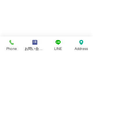
Phone
お問い合わせフォーム
LINE
Address
当店では、最新の測定解析装置を使
い、通常の測定では分からない見づら
さの原因なども探り、尚且つ、ドイツ
式・米国式と両方の「両眼視機能検
査」で見る機能を詳細に測定をしてい
きます。何処に行っても原因が分から
ない見え方でお困りの方は是非ご相談
いただければと思います。またより正
確なメガネをお作りしたいとご希望の
方もご相談ください。