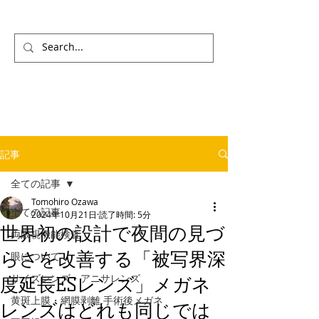
記事
全ての記事
Tomohiro Ozawa
全ての記事
2024年10月21日
読了時間: 5分
世界初の設計で夜間の見づ
両眼視機能検査
らさを改善する「被写界深
眼について
サイズレンズ・アニサレンズ
度延長ESレンズ」メガネ
黄斑上膜・網膜剥離 手術後メガネ
レンズはどれも同じでは