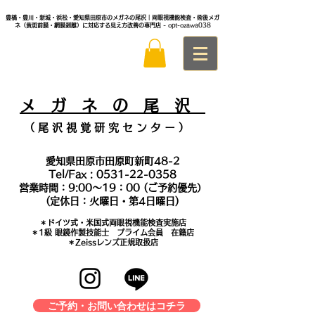
豊橋・豊川・新城・浜松・愛知県田原市のメガネの尾沢｜両眼視機能検査・術後メガ
ネ（黄斑前膜・網膜剥離）に対応する見え方改善の専門店
- opt-ozawa038
メ
ガ ネ の 尾 沢
（ 尾 沢 視 覚 研 究 セ ン タ
ー ）
愛知県田原市田原町新町48-2
Tel/Fax :
0531-22-0358
営業時間：9:00～19：00 (ご予約優先）
(定休日：火曜日・第4日曜日)
＊​ドイツ式・米国式両眼視機能検査実施店
​＊1級 眼鏡作製技能士 プライム会員 在籍店
＊Zeissレンズ正規取扱店
ご予約・お問い合わせはコチラ