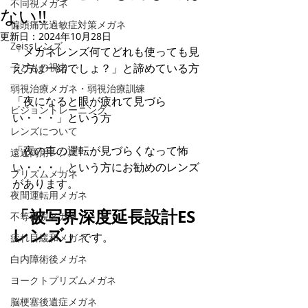
不同視メガネ
ない‼
偏頭痛光過敏症対策メガネ
更新日：
2024年10月28日
Zeissレンズ
「メガネレンズ何てどれも使っても見
子どもの視力
え方は一緒でしょ？」と諦めている方
弱視治療メガネ・弱視治療訓練
「夜になると眼が疲れて見づら
ビジョントレーニング
い・・・」という方
レンズについて
「夜の車の運転が見づらくなって怖
遠近両用レンズ
い・・・」という方にお勧めのレンズ
プリズムメガネ
があります。
夜間運転用メガネ
「被写界深度延長設計ES
不等像視メガネ
レンズ」
です。
疲れ目緩和メガネ
白内障術後メガネ
ヨークトプリズムメガネ
脳梗塞後遺症メガネ