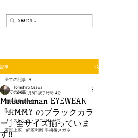
記事
全ての記事
Tomohiro Ozawa
全ての記事
2025年1月8日
読了時間: 4分
Mr.Gentleman EYEWEAR
両眼視機能検査
「JIMMY のブラックカラ
眼について
サイズレンズ・アニサレンズ
ー」全サイズ揃っていま
黄斑上膜・網膜剥離 手術後メガネ
す‼