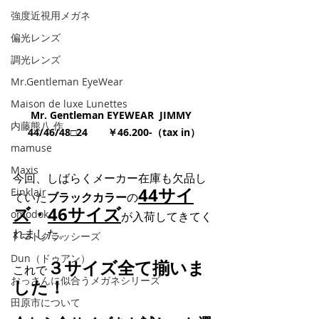
強度近視用メガネ
偏光レンズ
調光レンズ
Mr.Gentleman EyeWear
Maison de luxe Lunettes
Mr. Gentleman EYEWEAR  JIMMY  
内藤熊八 作
44/46/48□24　　￥46.200-（tax in）
mamuse
Maxis
今回、しばらくメーカー在庫も欠品し
44サイ
Einklair
ていた
ブラックカラー
の
ズ
・
46サイズ
omodok
が入荷してきてく
れました。
トマトグラッシーズ
Dun（ドゥアン）
３サイズ全て揃いま
これで
おっさんに似合うメガネシリーズ
した！
田原市について