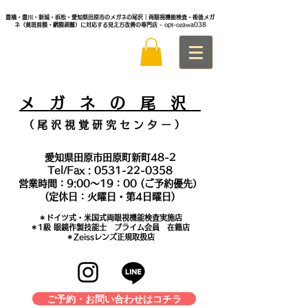
豊橋・豊川・新城・浜松・愛知県田原市のメガネの尾沢｜両眼視機能検査・術後メガ
ネ（黄斑前膜・網膜剥離）に対応する見え方改善の専門店
- opt-ozawa038
メ
ガ ネ の 尾 沢
（ 尾 沢 視 覚 研 究 セ ン タ
ー ）
愛知県田原市田原町新町48-2
Tel/Fax :
0531-22-0358
営業時間：9:00～19：00 (ご予約優先）
(定休日：火曜日・第4日曜日)
＊​ドイツ式・米国式両眼視機能検査実施店
​＊1級 眼鏡作製技能士 プライム会員 在籍店
＊Zeissレンズ正規取扱店
ご予約・お問い合わせはコチラ