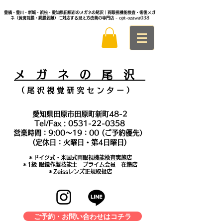
豊橋・豊川・新城・浜松・愛知県田原市のメガネの尾沢｜両眼視機能検査・術後メガ
ネ（黄斑前膜・網膜剥離）に対応する見え方改善の専門店
- opt-ozawa038
メ
ガ ネ の 尾 沢
（ 尾 沢 視 覚 研 究 セ ン タ
ー ）
愛知県田原市田原町新町48-2
Tel/Fax :
0531-22-0358
営業時間：9:00～19：00 (ご予約優先）
(定休日：火曜日・第4日曜日)
＊​ドイツ式・米国式両眼視機能検査実施店
​＊1級 眼鏡作製技能士 プライム会員 在籍店
＊Zeissレンズ正規取扱店
ご予約・お問い合わせはコチラ