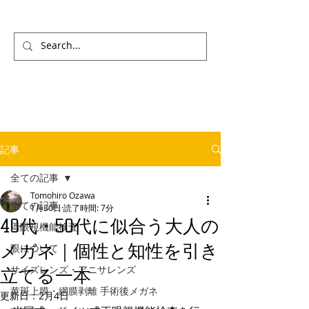
記事
全ての記事
Tomohiro Ozawa
全ての記事
1月30日
読了時間: 7分
40代・50代に似合う大人の
両眼視機能検査
メガネ｜個性と知性を引き
眼について
サイズレンズ・アニサレンズ
立てる一本
黄斑上膜・網膜剥離 手術後メガネ
更新日：
2月4日