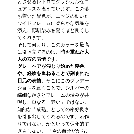
とさせるレトロでクラシカルなニ
ュアンスを湛えています。この落
ち着いた配色が、エッジの効いた
ワイドフレームに柔らかな気品を
添え、顔馴染みを驚くほど良くし
てくれます。
そして何より、このカラーを最高
に引き立てるのは、
時を重ねた大
人の方の表情
です。
グレーヘアが混じり始めた髪色
や、経験を重ねることで刻まれた
目元の表情
。そこにこのグラデー
ションを置くことで、シルバーの
繊細な輝きとフレームの渋みが共
鳴し、単なる「老い」ではない、
知的な「成熟」としての格好良さ
を引き出してくれるのです。若作
りではない、かといって保守的す
ぎもしない。 「今の自分だからこ