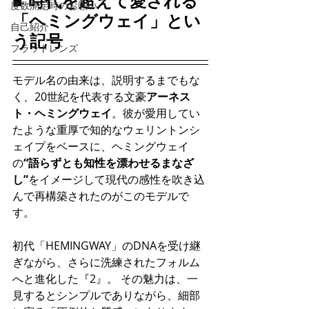
■ 時代を超えて愛される
度数測定時のお願い
「ヘミングウェイ」とい
自己紹介
う記号
フラットレンズ
モデル名の由来は、説明するまでもな
く、20世紀を代表する文豪
アーネス
ト・ヘミングウェイ
。彼が愛用してい
たような重厚で知的なウェリントンシ
ェイプをベースに、ヘミングウェイ
の
“語らずとも知性を漂わせるまなざ
し”
をイメージして
現代の感性を吹き込
んで再構築されたのがこのモデルで
す。
初代「HEMINGWAY」のDNAを受け継
ぎながら、さらに洗練されたフォルム
へと進化した『2』。 その魅力は、一
見するとシンプルでありながら、細部