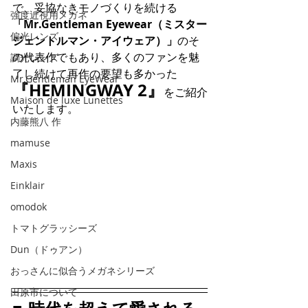
で、妥協なきモノづくりを続ける
強度近視用メガネ
「Mr.Gentleman Eyewear（ミスター
偏光レンズ
ジェントルマン・アイウェア）」
のそ
の代表作でもあり、多くのファンを魅
調光レンズ
了し続けて再作の要望も多かった
Mr.Gentleman EyeWear
『HEMINGWAY 2』
をご紹介
Maison de luxe Lunettes
いたします。
内藤熊八 作
mamuse
Maxis
Einklair
omodok
トマトグラッシーズ
Dun（ドゥアン）
おっさんに似合うメガネシリーズ
田原市について