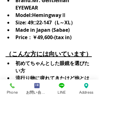
Brand:Mr. Gentleman 
EYEWEAR
Model:HemingwayⅡ
Size: 49□22-147（L～XL）
Made in Japan (Sabae)
Price：￥49,600-(tax in)
（こんな方には向いています）
初めてちゃんとした眼鏡を選びた
い方
流行り物に疲れてきたけど他とは
違うメガネを掛けたい方
年齢に合う眼鏡が分からなくなっ
Phone
お問い合わせフォーム
LINE
Address
てきた方
派手さよりも、落ち着いた知的な
雰囲気・大人らしい佇まいを求め
る方