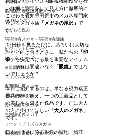
米国式・ドイツ式両眼視機能検査を行
不同視メガネ
い詳細に測定をして見え方に徹底的に
偏頭痛光過敏症対策メガネ
こだわる愛知県田原市のメガネ専門家
Zeissレンズ
がいるメガネ店
「メガネの尾沢」
で
子どもの視力
す。
弱視治療メガネ・弱視治療訓練
 毎日鏡を見るたびに、あるいは大切な
ビジョントレーニング
誰かと向き合うときに、私たちの
「印
レンズについて
象」
を決定づける最も重要なアイテム
——それは間違いなく
「眼鏡」
ではな
遠近両用レンズ
いでしょうか？
プリズムメガネ
夜間運転用メガネ
本日ご紹介するのは、単なる視力矯正
器具の枠を超え、一つの工芸品として
不等像視メガネ
の美しさを湛えた逸品です。正に大人
疲れ目緩和メガネ
の方に掛けてほしい
「大人のメガネ」
白内障術後メガネ
です。
ヨークトプリズムメガネ
日本が世界に誇る眼鏡の聖地・鯖江
脳梗塞後遺症メガネ