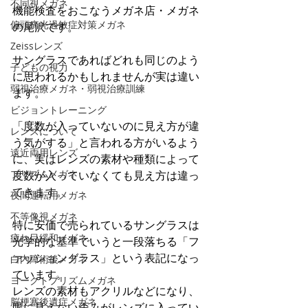
不同視メガネ
機能検査をおこなうメガネ店・メガネ
偏頭痛光過敏症対策メガネ
の尾沢です。
Zeissレンズ
サングラスであればどれも同じのよう
子どもの視力
に思われるかもしれませんが実は違い
弱視治療メガネ・弱視治療訓練
ます。
ビジョントレーニング
「度数が入っていないのに見え方が違
レンズについて
う気がする」と言われる方がいるよう
遠近両用レンズ
に、実はレンズの素材や種類によって
プリズムメガネ
度数が入っていなくても見え方は違っ
てきます。
夜間運転用メガネ
不等像視メガネ
特に安価で売られているサングラスは
疲れ目緩和メガネ
光学的な基準でいうと一段落ちる「フ
ァッショングラス」という表記になっ
白内障術後メガネ
ています。
ヨークトプリズムメガネ
レンズの素材もアクリルなどになり、
脳梗塞後遺症メガネ
眼に見えない歪みがレンズに入ってい