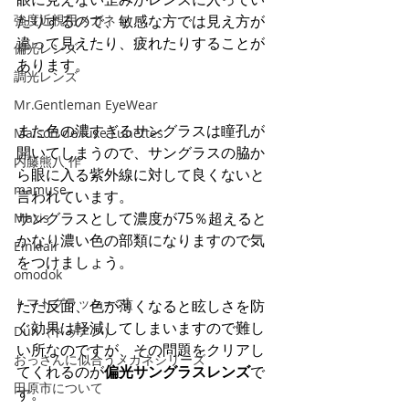
強度近視用メガネ
たりするので、敏感な方では見え方が
違って見えたり、疲れたりすることが
偏光レンズ
あります。
調光レンズ
Mr.Gentleman EyeWear
また色の濃すぎるサングラスは瞳孔が
Maison de luxe Lunettes
開いてしまうので、サングラスの脇か
内藤熊八 作
ら眼に入る紫外線に対して良くないと
mamuse
言われています。
サングラスとして濃度が75％超えると
Maxis
かなり濃い色の部類になりますので気
Einklair
をつけましょう。
omodok
トマトグラッシーズ
ただ反面、色が薄くなると眩しさを防
ぐ効果は軽減してしまいますので難し
Dun（ドゥアン）
い所なのですが、その問題をクリアし
おっさんに似合うメガネシリーズ
てくれるのが
偏光サングラスレンズ
で
田原市について
す。