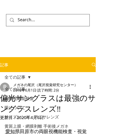
記事
全ての記事
メガネの尾沢（尾沢視覚研究センター）
全ての記事
2018年6月1日
読了時間: 2分
偏光サングラスは最強のサ
両眼視機能検査
ングラスレンズ‼
眼について
サイズレンズ・アニサレンズ
更新日：
2020年4月6日
黄斑上膜・網膜剥離 手術後メガネ
愛知県田原市の両眼視機能検査・視覚