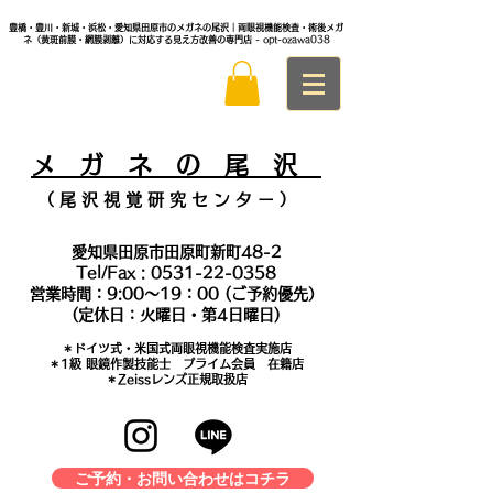
豊橋・豊川・新城・浜松・愛知県田原市のメガネの尾沢｜両眼視機能検査・術後メガ
ネ（黄斑前膜・網膜剥離）に対応する見え方改善の専門店
- opt-ozawa038
メ
ガ ネ の 尾 沢
（ 尾 沢 視 覚 研 究 セ ン タ
ー ）
愛知県田原市田原町新町48-2
Tel/Fax :
0531-22-0358
営業時間：9:00～19：00 (ご予約優先）
(定休日：火曜日・第4日曜日)
＊​ドイツ式・米国式両眼視機能検査実施店
​＊1級 眼鏡作製技能士 プライム会員 在籍店
＊Zeissレンズ正規取扱店
ご予約・お問い合わせはコチラ