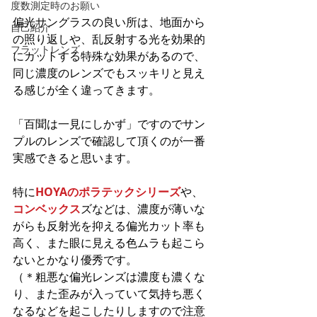
度数測定時のお願い
偏光サングラスの良い所は、地面から
自己紹介
の照り返しや、乱反射する光を効果的
フラットレンズ
にカットする特殊な効果があるので、
同じ濃度のレンズでもスッキリと見え
る感じが全く違ってきます。
「百聞は一見にしかず」ですのでサン
プルのレンズで確認して頂くのが一番
実感できると思います。
特に
HOYAのポラテックシリーズ
や、
コンベックス
ズなどは、濃度が薄いな
がらも反射光を抑える偏光カット率も
高く、また眼に見える色ムラも起こら
ないとかなり優秀です。
（＊粗悪な偏光レンズは濃度も濃くな
り、また歪みが入っていて気持ち悪く
なるなどを起こしたりしますので注意