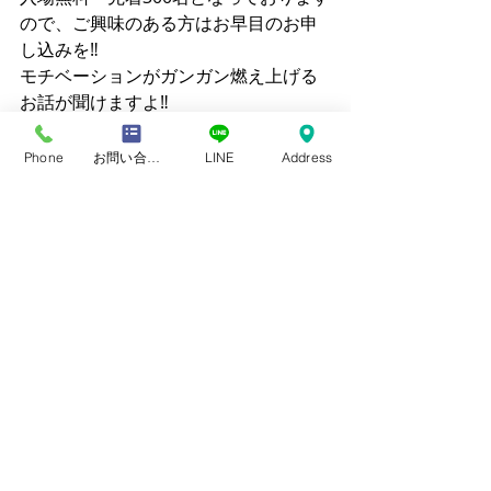
ので、ご興味のある方はお早目のお申
し込みを‼
モチベーションがガンガン燃え上げる
お話が聞けますよ‼
お問い合わせ・お申込みはこちら　
→　
田原青年会議所ＨＰ
Phone
お問い合わせフォーム
LINE
Address
メガネの尾沢（尾沢視覚研究セ
ンター）
住所：愛知県田原市田原町新町48-2
Tel : 0531 - 22 - 0358
営業時間：9：00～ 19：00