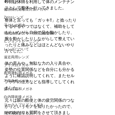
不同視メガネ
昨日は休日を利用して体のメンテナン
スとして整体へ行ってきました。
偏頭痛光過敏症対策メガネ
Zeissレンズ
整体と言っても「ガッキ‼」と捻ったり
子どもの視力
するやるやつではなくて、補助をして
もらいながら自分で足を動かしたり、
弱視治療メガネ・弱視治療訓練
腕を動かしたりしながらして整えてい
ビジョントレーニング
ったりと痛みなどはほとんどないやり
レンズについて
方でした。
遠近両用レンズ
体の歪みや、無駄な力の入り具合や、
プリズムメガネ
姿勢の位置関係などを自分にも分かる
夜間運転用メガネ
ように確認説明してくれて、またセル
不等像視メガネ
フケアの仕方なども指導してしてくれ
ました。
疲れ目緩和メガネ
白内障術後メガネ
元々は眼の酷使と体の疲労関係のつな
ヨークトプリズムメガネ
がりというモノを知りたかったので、
そのあたりも質問をさせて頂きまし
脳梗塞後遺症メガネ