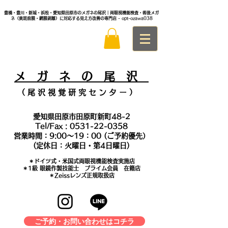
豊橋・豊川・新城・浜松・愛知県田原市のメガネの尾沢｜両眼視機能検査・術後メガ
ネ（黄斑前膜・網膜剥離）に対応する見え方改善の専門店
- opt-ozawa038
メ
ガ ネ の 尾 沢
（ 尾 沢 視 覚 研 究 セ ン タ
ー ）
愛知県田原市田原町新町48-2
Tel/Fax :
0531-22-0358
営業時間：9:00～19：00 (ご予約優先）
(定休日：火曜日・第4日曜日)
＊​ドイツ式・米国式両眼視機能検査実施店
​＊1級 眼鏡作製技能士 プライム会員 在籍店
＊Zeissレンズ正規取扱店
ご予約・お問い合わせはコチラ