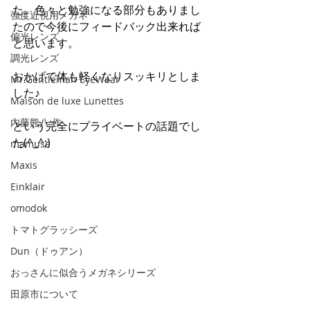
た。色々と勉強になる部分もありまし
強度近視用メガネ
たので今後にフィードバック出来れば
偏光レンズ
と思います。
調光レンズ
おかげで体も軽くなりスッキリとしま
Mr.Gentleman EyeWear
した♪
Maison de luxe Lunettes
内藤熊八 作
という完全にプライベートの話題でし
た(^_^;)
mamuse
Maxis
Einklair
omodok
トマトグラッシーズ
Dun（ドゥアン）
おっさんに似合うメガネシリーズ
田原市について