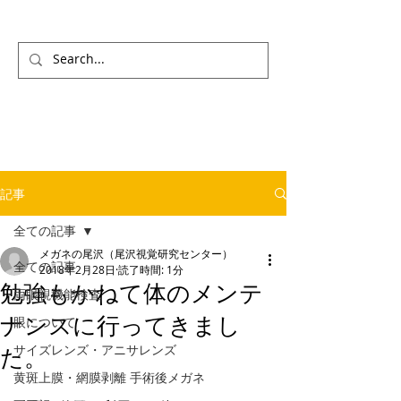
記事
全ての記事
メガネの尾沢（尾沢視覚研究センター）
全ての記事
2018年2月28日
読了時間: 1分
勉強もかねて体のメンテ
両眼視機能検査
ナンスに行ってきまし
眼について
サイズレンズ・アニサレンズ
た。
黄斑上膜・網膜剥離 手術後メガネ