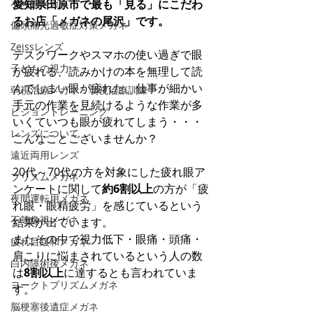
不同視メガネ
愛知県田原市で最も「見る」にこだわ
るお店「メガネの尾沢」です。
偏頭痛光過敏症対策メガネ
Zeissレンズ
デスクワークやスマホの使い過ぎで眼
子どもの視力
が疲れる、読みかけの本を無理して読
んでしまい眼が疲れた、仕事が細かい
弱視治療メガネ・弱視治療訓練
手元の作業を見続けるような作業が多
ビジョントレーニング
いくていつも眼が疲れてしまう・・・
レンズについて
こんなことございませんか？
遠近両用レンズ
20代～70代の方を対象にした疲れ眼ア
プリズムメガネ
ンケートに関して
約6割以上
の方が「疲
夜間運転用メガネ
れ眼・眼精疲労」を感じているという
不等像視メガネ
結果が出ています。
またその中で視力低下・眼痛・頭痛・
疲れ目緩和メガネ
肩こりに悩まされているという人の数
白内障術後メガネ
は
8割以上
に達するとも言われていま
ヨークトプリズムメガネ
す。
脳梗塞後遺症メガネ