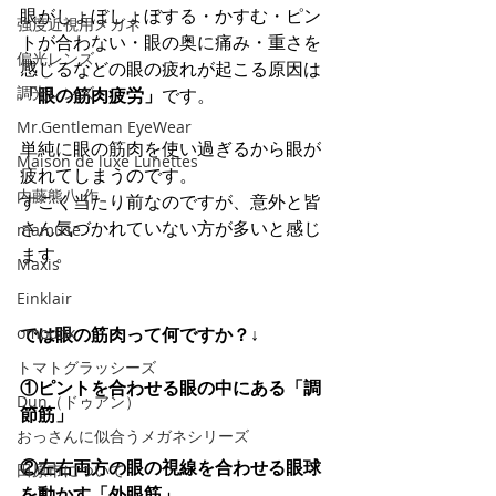
眼がしょぼしょぼする・かすむ・ピン
強度近視用メガネ
トが合わない・眼の奥に痛み・重さを
偏光レンズ
感じるなどの眼の疲れが起こる原因は
調光レンズ
「眼の筋肉疲労」
です。
Mr.Gentleman EyeWear
単純に眼の筋肉を使い過ぎるから眼が
Maison de luxe Lunettes
疲れてしまうのです。
内藤熊八 作
すごく当たり前なのですが、意外と皆
さん気づかれていない方が多いと感じ
mamuse
ます。
Maxis
Einklair
omodok
では眼の筋肉って何ですか？↓
トマトグラッシーズ
①ピントを合わせる眼の中にある「調
Dun（ドゥアン）
節筋」
おっさんに似合うメガネシリーズ
②左右両方の眼の視線を合わせる眼球
田原市について
を動かす「外眼筋」