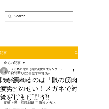
記事
全ての記事
メガネの尾沢（尾沢視覚研究センター）
全ての記事
2017年7月20日
読了時間: 3分
眼が疲れるのは「眼の筋肉
両眼視機能検査
疲労」のせい！メガネで対
眼について
サイズレンズ・アニサレンズ
策をしましょう‼
黄斑上膜・網膜剥離 手術後メガネ