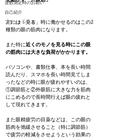
度数測定時のお願い
自己紹介
主には「見る」時に働かせるのはこの2
フラットレンズ
種類の眼の筋肉になります。
また特に
近くのモノを見る時にこの眼
の筋肉には大きな負荷がかかります。
パソコンや、書類仕事、本を長い時間
読んだり、スマホを長い時間見てしま
ったなどの時に眼が疲れやすいのは、
①調節筋と②外眼筋に大きな力を筋肉
にこめるので長時間行えば眼の疲れと
して現れてきます。
また眼精疲労の目薬などは、この眼の
筋肉を弛緩させること（特に調節筋）
で疲労の軽減をさせようという効果の