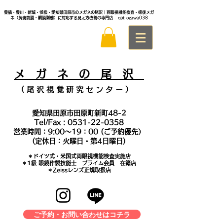
豊橋・豊川・新城・浜松・愛知県田原市のメガネの尾沢｜両眼視機能検査・術後メガ
ネ（黄斑前膜・網膜剥離）に対応する見え方改善の専門店
- opt-ozawa038
メ
ガ ネ の 尾 沢
（ 尾 沢 視 覚 研 究 セ ン タ
ー ）
愛知県田原市田原町新町48-2
Tel/Fax :
0531-22-0358
営業時間：9:00～19：00 (ご予約優先）
(定休日：火曜日・第4日曜日)
＊​ドイツ式・米国式両眼視機能検査実施店
​＊1級 眼鏡作製技能士 プライム会員 在籍店
＊Zeissレンズ正規取扱店
ご予約・お問い合わせはコチラ