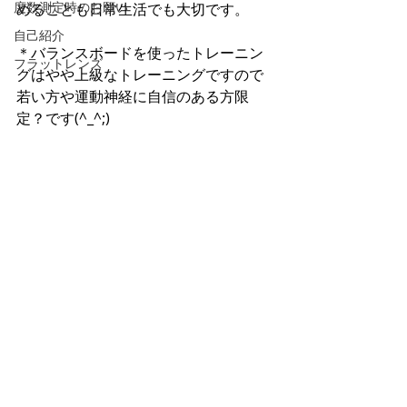
度数測定時のお願い
めることも日常生活でも大切です。
自己紹介
＊バランスボードを使ったトレーニン
フラットレンズ
グはやや上級なトレーニングですので
若い方や運動神経に自信のある方限
定？です(^_^;)