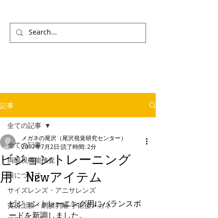
記事
全ての記事
メガネの尾沢（尾沢視覚研究センター）
全ての記事
2017年7月2日
読了時間: 2分
ビジョントレーニング
両眼視機能検査
用 Newアイテム
眼について
サイズレンズ・アニサレンズ
ビジョントレーニング用にバランスボ
黄斑上膜・網膜剥離 手術後メガネ
ードを新調しました。