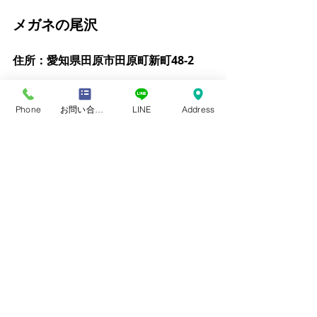
メガネの尾沢
住所：愛知県田原市田原町新町48-2
Tel : 0531 - 22 - 0358
Phone
お問い合わせフォーム
LINE
Address
営業時間：9：00～ 19：00
火曜日定休
#ビジョントレーニング
#眼について
ビジョントレーニング
眼について