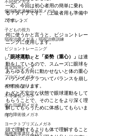
不同視メガネ
一応、今回は初心者用の簡単に乗れ
偏頭痛光過敏症対策メガネ
る？タイプです。（上級者用も準備中
です。）
Zeissレンズ
子どもの視力
何に使うかと言うと、ビジョントレー
弱視治療メガネ・弱視治療訓練
ニングに使用します。
ビジョントレーニング
「眼球運動」と「姿勢（重心）」
は連
レンズについて
動をしているので、スムーズに眼球を
遠近両用レンズ
あらゆる方向に動かせないと体の重心
プリズムメガネ
バランスがグラついてバランスを崩し
やすくなります。
夜間運転用メガネ
わざと不安定な状態で眼球運動をして
不等像視メガネ
もらうことで、そのことをより深く理
疲れ目緩和メガネ
解してもらうために体感してもらいま
白内障術後メガネ
す。
ヨークトプリズムメガネ
頭で理解するよりも体で理解すること
脳梗塞後遺症メガネ