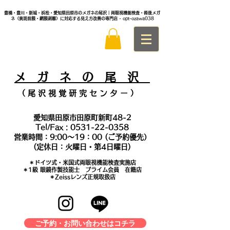
豊橋・豊川・新城・浜松・愛知県田原市のメガネの尾沢｜両眼視機能検査・術後メガ
ネ（黄斑前膜・網膜剥離）に対応する見え方改善の専門店
- opt-ozawa038
メ
ガ ネ の 尾 沢
（ 尾 沢 視 覚 研 究 セ ン タ
ー ）
愛知県田原市田原町新町48-2
Tel/Fax :
0531-22-0358
営業時間：9:00～19：00 (ご予約優先）
(定休日：火曜日・第4日曜日)
＊​ドイツ式・米国式両眼視機能検査実施店
​＊1級 眼鏡作製技能士 プライム会員 在籍店
＊Zeissレンズ正規取扱店
ご予約・お問い合わせはコチラ