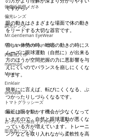
の方がより理解が深まり分かりやすい
強度近視用メガネ
ですから♪
偏光レンズ
眼の動きはさまざまな場面で体の動き
調光レンズ
をリードする大切な器官です。
Mr.Gentleman EyeWear
苦しい体勢の時、咄嗟の動きの時にス
Maison de luxe Lunettes
ムーズに眼球運動（自然に）が出来る
内藤熊八 作
方のほうが空間把握の力に悪影響を与
mamuse
えにくいのでバランスを崩しにくくな
Maxis
ります。
Einklair
簡単にに言えば、転びにくくなる、ぶ
omodok
つかったりしづらくなるです。
トマトグラッシーズ
最近は眼を動かす機会が少なくなって
Dun（ドゥアン）
いますので、自然と眼球運動が悪くな
おっさんに似合うメガネシリーズ
っている方が増えています。トレーニ
田原市について
ングなどを取り入れながら柔軟性を高