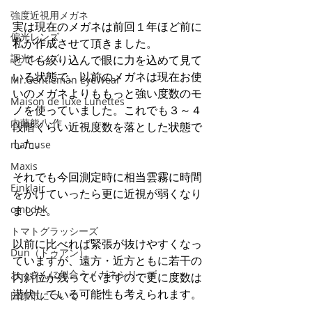
強度近視用メガネ
実は現在のメガネは前回１年ほど前に
偏光レンズ
私が作成させて頂きました。
調光レンズ
とても絞り込んで眼に力を込めて見て
いる状態で、以前のメガネは現在お使
Mr.Gentleman EyeWear
いのメガネよりももっと強い度数のモ
Maison de luxe Lunettes
ノを使っていました。これでも３～４
内藤熊八 作
段階くらい近視度数を落とした状態で
した。
mamuse
Maxis
それでも今回測定時に相当雲霧に時間
Einklair
をかけていったら更に近視が弱くなり
omodok
ました。
トマトグラッシーズ
以前に比べれば緊張が抜けやすくなっ
Dun（ドゥアン）
ていますが、遠方・近方ともに若干の
おっさんに似合うメガネシリーズ
内斜位が残っていますので更に度数は
潜伏している可能性も考えられます。
田原市について