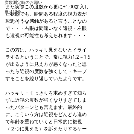
度数測定時のお願い
また実際この度数から更に+1.00加入し
自己紹介
た状態でも、瞬間ある程度の視力表が
見えそうな感触があると言うことなの
フラットレンズ
で・・・右眼は間違いなく遠視・左眼
も遠視の可能性も考えられます・・・
この方は、ハッキリ見えないとイライ
ラするということで、常に視力1.2～1.5
が出るように見え方が悪くなったと思
ったら近視の度数を強くして・キープ
することを繰り返していたようです。
ハッキリ・くっきりを求めすぎて知ら
ずに近視の度数が強くなりすぎてしま
ったパターンとも言えます。最終的
に、こういう方は近視をどんどん進め
て年齢を重ねていくと日常的に複視
（２つに見える）を訴えたりするケー