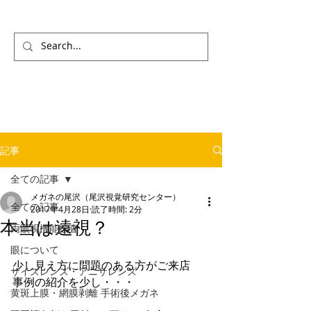
記事
全ての記事
メガネの尾沢（尾沢視覚研究センター）
全ての記事
2017年4月28日
読了時間: 2分
本当は遠視？
両眼視機能検査
眼について
少し見え方に問題のある方がご来店　
サイズレンズ・アニサレンズ
事例の紹介を少し・・・
黄斑上膜・網膜剥離 手術後メガネ