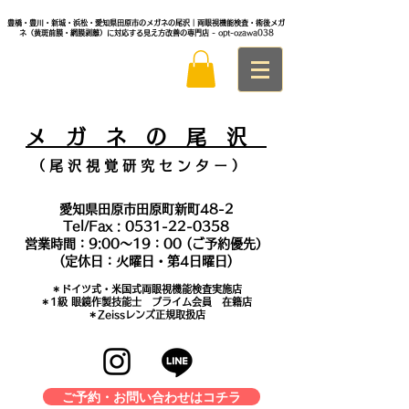
豊橋・豊川・新城・浜松・愛知県田原市のメガネの尾沢｜両眼視機能検査・術後メガ
ネ（黄斑前膜・網膜剥離）に対応する見え方改善の専門店
- opt-ozawa038
メ
ガ ネ の 尾 沢
（ 尾 沢 視 覚 研 究 セ ン タ
ー ）
愛知県田原市田原町新町48-2
Tel/Fax :
0531-22-0358
営業時間：9:00～19：00 (ご予約優先）
(定休日：火曜日・第4日曜日)
＊​ドイツ式・米国式両眼視機能検査実施店
​＊1級 眼鏡作製技能士 プライム会員 在籍店
＊Zeissレンズ正規取扱店
ご予約・お問い合わせはコチラ