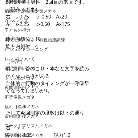
不同視メガネ
30代後半　男性　2回目の来店です。
（現在メガネ）
偏頭痛光過敏症対策メガネ
右　s-0.75　 ｃ-0.50　Ax20
Zeissレンズ
左　s-2.25      c-0.50     Ax175
子どもの視力
遠方内斜位　10
弱視治療メガネ・弱視治療訓練
近方内斜位　4
ビジョントレーニング
レンズについて
（主訴）
肩こり・首のこり・本など文字を読み
遠近両用レンズ
たくないときがある
プリズムメガネ
全体的に行動のタイミングが一呼吸早
夜間運転用メガネ
くなってしまいがち
不等像視メガネ
疲れ目緩和メガネ
そして今回測定の度数は以下の通り
白内障術後メガネ
ヨークトプリズムメガネ
右　ｓ 0
左　ｓ -1.25     　　　視力1.0
脳梗塞後遺症メガネ