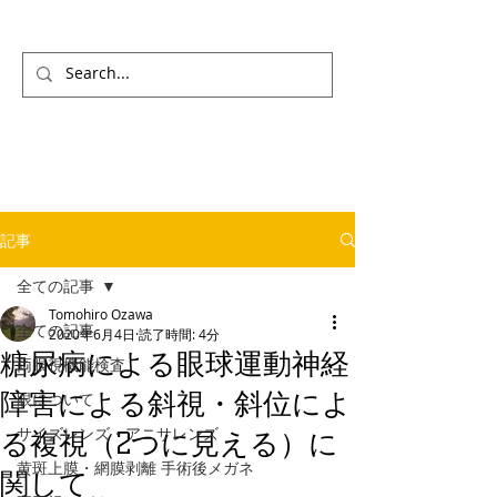
記事
全ての記事
Tomohiro Ozawa
全ての記事
2020年6月4日
読了時間: 4分
糖尿病による眼球運動神経
両眼視機能検査
障害による斜視・斜位によ
眼について
サイズレンズ・アニサレンズ
る複視（2つに見える）に
黄斑上膜・網膜剥離 手術後メガネ
関して