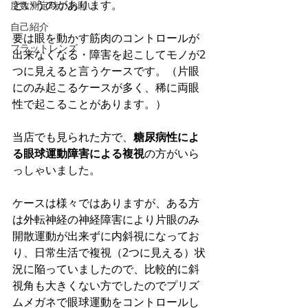
というのがあります。
度数測定時のお願い
自己紹介
要は眼を動かす筋肉のコントロールが
フラットレンズ
出来なくなる・障害を起こしてモノが2
つに見えると言うケースです。（片眼
にのみ起こるケースが多く、稀に両眼
性で起こることがあります。）
当店でも見られた方で、
糖尿病性によ
る眼球運動障害による複視
の方がいら
っしゃいました。
ケースは様々ではありますが、ある方
は外転神経の神経障害により片眼のみ
開散運動が出来ずに内斜視になってお
り、日常生活で複視（2つに見える）状
況に陥っていましたので、比較的に斜
視角も大きくない方でしたのでプリズ
ムメガネで眼球運動をコントロールし