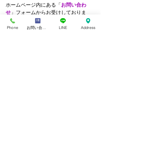
ホームページ内にある「
お問い合わ
せ
」フォームからお受けしておりま
す。必要事項を入力していただいて送
信してください。 送っていただいたメ
Phone
お問い合わせフォーム
LINE
Address
ールの確認ができましたら返信させて
いただきます。 眼鏡ご購入のご相談の
際に視力検査をご希望される場合は明
記していただけると有難いです
メガネの尾沢（尾沢視覚研究セ
ンター）
住所：愛知県田原市田原町新町48-2
 Tel : 0531 - 22 - 0358
営業時間：9：00～ 19：00    火曜日定
休