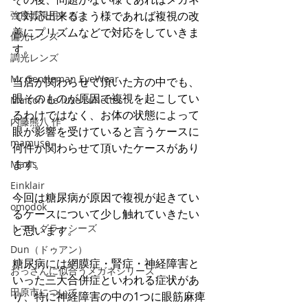
強度近視用メガネ
で対応出来るよう様であれば複視の改
善にプリズムなどで対応をしていきま
偏光レンズ
す。
調光レンズ
Mr.Gentleman EyeWear
当店が関わらせて頂いた方の中でも、
眼そのものが原因で複視を起こしてい
Maison de luxe Lunettes
るわけではなく、お体の状態によって
内藤熊八 作
眼が影響を受けていると言うケースに
mamuse
何件か関わらせて頂いたケースがあり
ます。
Maxis
Einklair
今回は糖尿病が原因で複視が起きてい
omodok
るケースについて少し触れていきたい
トマトグラッシーズ
と思います。
Dun（ドゥアン）
糖尿病には網膜症・腎症・神経障害と
おっさんに似合うメガネシリーズ
いった三大合併症といわれる症状があ
田原市について
り、特に神経障害の中の1つに眼筋麻痺