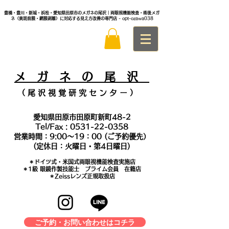
豊橋・豊川・新城・浜松・愛知県田原市のメガネの尾沢｜両眼視機能検査・術後メガ
ネ（黄斑前膜・網膜剥離）に対応する見え方改善の専門店
- opt-ozawa038
メ
ガ ネ の 尾 沢
（ 尾 沢 視 覚 研 究 セ ン タ
ー ）
愛知県田原市田原町新町48-2
Tel/Fax :
0531-22-0358
営業時間：9:00～19：00 (ご予約優先）
(定休日：火曜日・第4日曜日)
＊​ドイツ式・米国式両眼視機能検査実施店
​＊1級 眼鏡作製技能士 プライム会員 在籍店
＊Zeissレンズ正規取扱店
ご予約・お問い合わせはコチラ