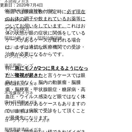
不同視メガネ
更新日：
2020年7月4日
偏頭痛光過敏症対策メガネ
当店では眼鏡度数の測定時に
必ず現在
のお体の調子や飲まれているお薬等に
Zeissレンズ
ついてお伺いをしています。
これはお
子どもの視力
体の状態が眼の症状に関係をしている
弱視治療メガネ・弱視治療訓練
ケースがあるケースが疑われる場合
は、まずは適切な医療機関での受診・
ビジョントレーニング
治療が必要になるからです。
レンズについて
遠近両用レンズ
特に
急にモノが2つに見えるようになっ
プリズムメガネ
た・
複視が起きた
と言うケースでは眼
病だけでなく、脳内の動脈瘤・脳腫
夜間運転用メガネ
瘍・脳梗塞・甲状腺眼症・糖尿病・高
不等像視メガネ
血圧・ウイルス感染など眼ではなく体
疲れ目緩和メガネ
の方に原因があるケースもありますの
で、まずは病院で受診をして頂くこと
白内障術後メガネ
が最優先になります。
ヨークトプリズムメガネ
脳梗塞後遺症メガネ
その後、問題がない様であればメガネ