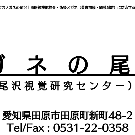
市のメガネの尾沢｜両眼視機能検査・術後メガネ（黄斑前膜・網膜剥離）に対応す
ガ ネ の 
尾 沢 視 覚 研 究 セ ン タ
ー 
愛知県田原市田原町新町48-2
Tel/Fax : 0531-22-0358