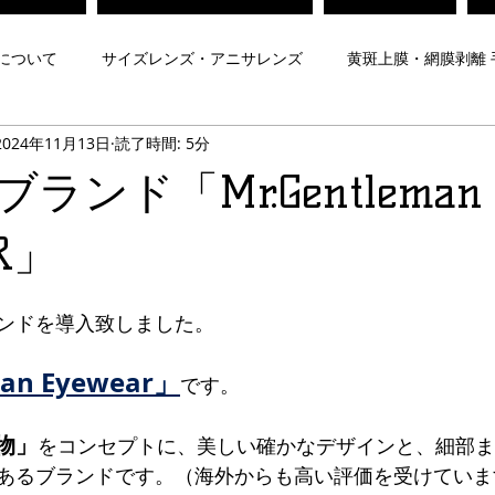
について
サイズレンズ・アニサレンズ
黄斑上膜・網膜剥離 
2024年11月13日
読了時間: 5分
対策メガネ
Zeissレンズ
子どもの視力
弱視治療メガネ
ランド「Mr.Gentleman
について
遠近両用レンズ
プリズムメガネ
夜間運転用
R」
ンドを導入致しました。
メガネ
ヨークトプリズムメガネ
脳梗塞後遺症メガネ
an Eyewear」
です。
Mr.Gentleman EyeWear
Maison de luxe Lunettes
内藤熊八
物」
をコンセプトに、美しい確かなデザインと、細部ま
あるブランドです。（海外からも高い評価を受けていま