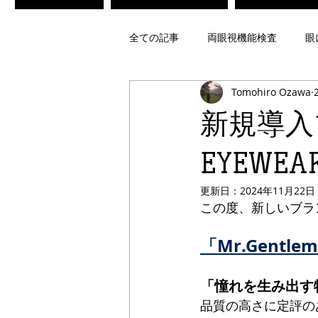
全ての記事
両眼視機能検査
眼
Tomohiro Ozawa
不同視メガネ
偏頭痛光過敏症
新規導入ブ
ビジョントレーニング
レンズ
EYEWEA
更新日：
2024年11月22日
この度、新しいブラ
疲れ目緩和メガネ
白内障術後
「Mr.Gentlem
偏光レンズ
調光レンズ
「憧れを生み出す
品質の高さに定評の