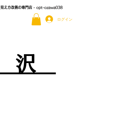
る見え方改善の専門店
- opt-ozawa038
ログイン
尾 沢
）