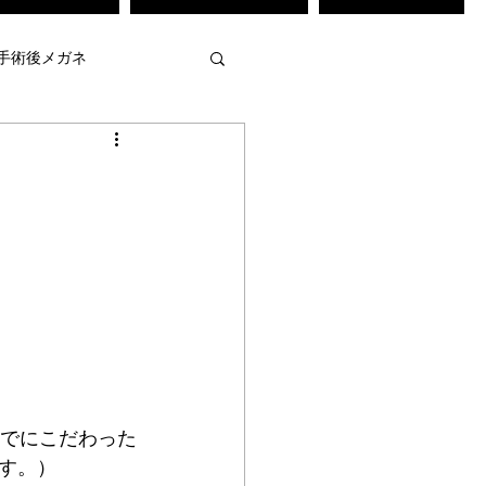
手術後メガネ
・弱視治療訓練
メガネ
不等像視メガネ
強度近視用メガネ
 作
mamuse
でにこだわった
す。）