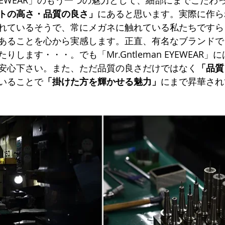
トの高さ・品質の良さ」
にあると思います。実際に作ら
れているそうで、常にメガネに触れている私たちですら
あることを心から実感します。正直、有名なブランドで
します・・・。でも「Mr.Gntleman EYEWEAR
安心下さい。また、ただ品質の良さだけではなく
「品質
いることで
「掛けた方を輝かせる魅力」
にまで昇華され