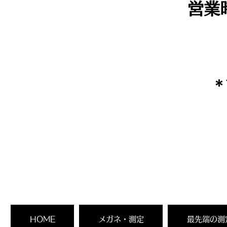
営業
​
HOME
メガネ・測定
最先端の測