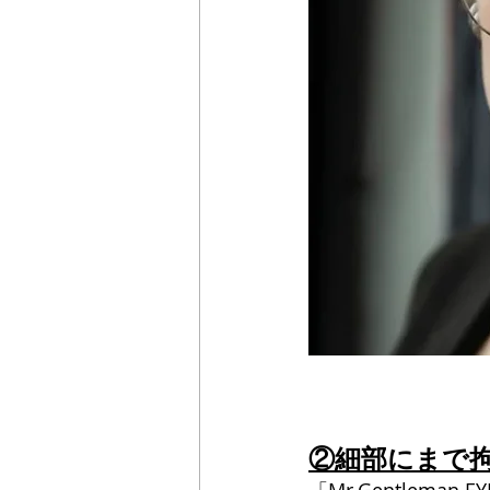
②細部にまで
「Mr.Gentlem