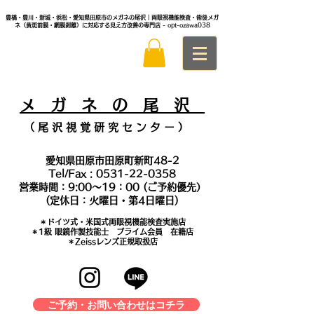
豊橋・豊川・新城・浜松・愛知県田原市のメガネの尾沢｜両眼視機能検査・術後メガ
ネ（黄斑前膜・網膜剥離）に対応する見え方改善の専門店
- opt-ozawa038
メ
ガ ネ の 尾 沢
（ 尾 沢 視 覚 研 究 セ ン タ
ー ）
愛知県田原市田原町新町48-2
Tel/Fax :
0531-22-0358
営業時間：9:00～19：00 (ご予約優先）
(定休日：火曜日・第4日曜日)
＊​ドイツ式・米国式両眼視機能検査実施店
​＊1級 眼鏡作製技能士 プライム会員 在籍店
＊Zeissレンズ正規取扱店
ご予約・お問い合わせはコチラ