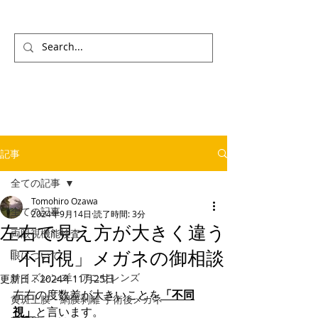
記事
全ての記事
Tomohiro Ozawa
全ての記事
2024年9月14日
読了時間: 3分
左右で見え方が大きく違う
両眼視機能検査
「不同視」メガネの御相談
眼について
サイズレンズ・アニサレンズ
更新日：
2024年11月25日
左右の度数差が大きいことを
「不同
黄斑上膜・網膜剥離 手術後メガネ
視」
と言います。