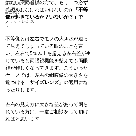
また、不同視眼の方で、もう一つ必ず
度数測定時のお願い
確認をしなければいけないのが
「不等
自己紹介
像が起きているか？いないか？」
で
フラットレンズ
す。
不等像とは左右でモノの大きさが違っ
て見えてしまっている眼のことを言
い、左右で5％以上を超える左右差が生
じていると両眼視機能を整えても両眼
視が難しくなってきます。こういった
ケースでは、左右の網膜像の大きさを
近づける
「サイズレンズ」
の適用にな
ったりします。
左右の見え方に大きな差があって困ら
れている方は、一度ご相談をして頂け
ればと思います。