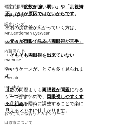
強度近視用メガネ
理由は
「
度数が強い弱い」や「乱視矯
正」だけが原因ではないからです
。
偏光レンズ
調光レンズ
左右の度数差が広がっていく方は、
Mr.Gentleman EyeWear
・元々が両眼で見る「両眼視が苦手」
Maison de luxe Lunettes
内藤熊八 作
・そもそも両眼視を出来ていない
mamuse
というケースが、とても多く見られま
Maxis
す。
Einklair
omodok
度数の問題よりも
両眼視が問題
になる
トマトグラッシーズ
ケースが多いので、
両眼視しやすくす
る仕組み
を同時に調整することで楽に
Dun（ドゥアン）
見えるメガネに仕上がります。
おっさんに似合うメガネシリーズ
田原市について