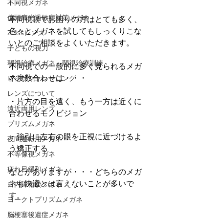
不同視メガネ
偏頭痛光過敏症対策メガネ
不同視眼でお困りの方はとても多く、
色々とメガネを試してもしっくりこな
Zeissレンズ
いとのご相談をよくいただきます。
子どもの視力
弱視治療メガネ・弱視治療訓練
不同視での一般的に多く見られるメガ
ネ度数合わせは・・・
ビジョントレーニング
レンズについて
・片方の目を遠く、もう一方は近くに
遠近両用レンズ
合わせるモノビジョン
プリズムメガネ
・強引に左右の眼を正視に近づけるよ
夜間運転用メガネ
う矯正する
不等像視メガネ
疲れ目緩和メガネ
などがありますが・・・どちらのメガ
ネも快適とは言えないことが多いで
白内障術後メガネ
す。
ヨークトプリズムメガネ
脳梗塞後遺症メガネ