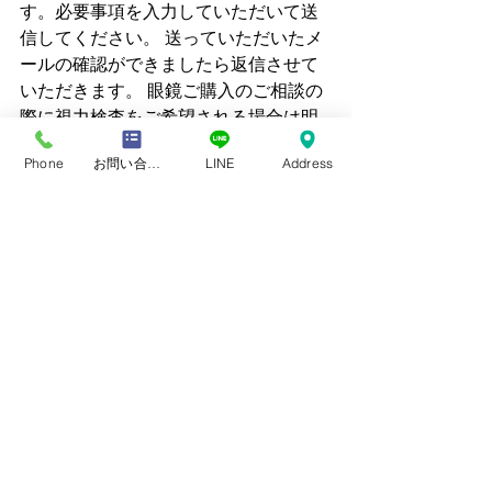
す。必要事項を入力していただいて送
信してください。 送っていただいたメ
ールの確認ができましたら返信させて
いただきます。 眼鏡ご購入のご相談の
際に視力検査をご希望される場合は明
記していただけると幸いです。
Phone
お問い合わせフォーム
LINE
Address
メガネの尾沢（尾沢視覚研究セ
ンター）
住所：愛知県田原市田原町新町48-2
Tel : 0531 - 22 - 0358 
 営業時間：9：00～ 19:00
定休日：火曜日・第４日曜日