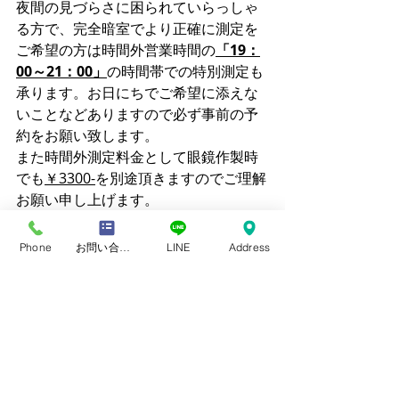
夜間の見づらさに困られていらっしゃ
る方で、完全暗室でより正確に測定を
ご希望の方は時間外営業時間の
「19：
00～21：00」
の時間帯での特別測定も
承ります。お日にちでご希望に添えな
いことなどありますので必ず事前の予
約をお願い致します。
また時間外測定料金として眼鏡作製時
でも
￥3300-
を別途頂きますのでご理解
お願い申し上げます。
【メール予約】
 メールでのご予約は当
Phone
お問い合わせフォーム
LINE
Address
ホームページ内にある「
お問い合わ
せ
」フォームからお受けしておりま
す。必要事項を入力していただいて送
信してください。 送っていただいたメ
ールの確認ができましたら返信させて
いただきます。 眼鏡ご購入のご相談の
際に視力検査をご希望される場合は明