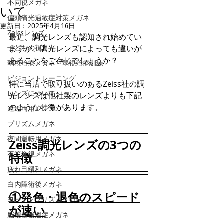
不同視メガネ
いて
偏頭痛光過敏症対策メガネ
更新日：
2025年4月16日
Zeissレンズ
最近、調光レンズも認知され始めてい
子どもの視力
ますが、調光レンズによっても違いが
あることをご存じでしょうか？
弱視治療メガネ・弱視治療訓練
ビジョントレーニング
特に当店で取り扱いのあるZeiss社の調
レンズについて
光レンズは他社製のレンズよりも下記
のような特徴があります。
遠近両用レンズ
プリズムメガネ
夜間運転用メガネ
Zeiss調光レンズの3つの
不等像視メガネ
特徴
疲れ目緩和メガネ
白内障術後メガネ
①発色・退色のスピード
ヨークトプリズムメガネ
が速い
脳梗塞後遺症メガネ