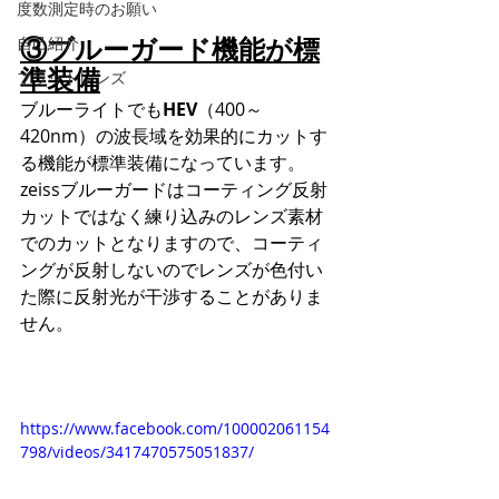
度数測定時のお願い
③ブルーガード機能が標
自己紹介
準装備
フラットレンズ
ブルーライトでも
HEV
（400～
420nm）の波長域を効果的にカットす
る機能が標準装備になっています。
zeissブルーガードはコーティング反射
カットではなく練り込みのレンズ素材
でのカットとなりますので、コーティ
ングが反射しないのでレンズが色付い
た際に反射光が干渉することがありま
せん。
https://www.facebook.com/100002061154
798/videos/3417470575051837/