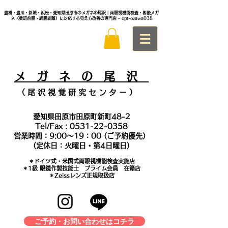
豊橋・豊川・新城・浜松・愛知県田原市のメガネの尾沢｜両眼視機能検査・術後メガ
ネ（黄斑前膜・網膜剥離）に対応する見え方改善の専門店
- opt-ozawa038
メ
ガ ネ の 尾 沢
（ 尾 沢 視 覚 研 究 セ ン タ
ー ）
愛知県田原市田原町新町48-2
Tel/Fax :
0531-22-0358
営業時間：9:00～19：00 (ご予約優先）
(定休日：火曜日・第4日曜日)
＊​ドイツ式・米国式両眼視機能検査実施店
​＊1級 眼鏡作製技能士 プライム会員 在籍店
＊Zeissレンズ正規取扱店
ご予約・お問い合わせはコチラ