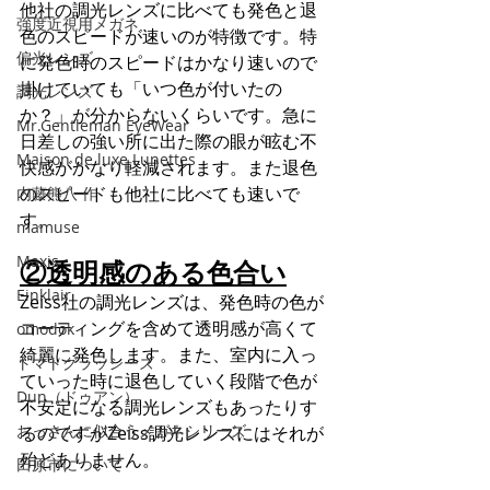
他社の調光レンズに比べても発色と退
強度近視用メガネ
色のスピードが速いのが特徴です。特
偏光レンズ
に発色時のスピードはかなり速いので
掛けていても「いつ色が付いたの
調光レンズ
か？」が分からないくらいです。急に
Mr.Gentleman EyeWear
日差しの強い所に出た際の眼が眩む不
Maison de luxe Lunettes
快感がかなり軽減されます。また退色
のスピードも他社に比べても速いで
内藤熊八 作
す。
mamuse
Maxis
②透明感のある色合い
Einklair
Zeiss社の調光レンズは、発色時の色が
コーティングを含めて透明感が高くて
omodok
綺麗に発色します。また、室内に入っ
トマトグラッシーズ
ていった時に退色していく段階で色が
Dun（ドゥアン）
不安定になる調光レンズもあったりす
おっさんに似合うメガネシリーズ
るのですがZeiss調光レンズにはそれが
殆どありません。
田原市について