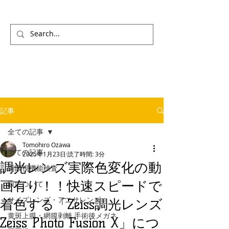
記事
全ての記事
Tomohiro Ozawa
全ての記事
2025年1月23日
読了時間: 3分
調光レンズ実際色変化の動
両眼視機能検査
画有り！！快速スピードで
眼について
サイズレンズ・アニサレンズ
着色する「Zeiss調光レンズ
黄斑上膜・網膜剥離 手術後メガネ
Zeiss Photo Fusion X」につ