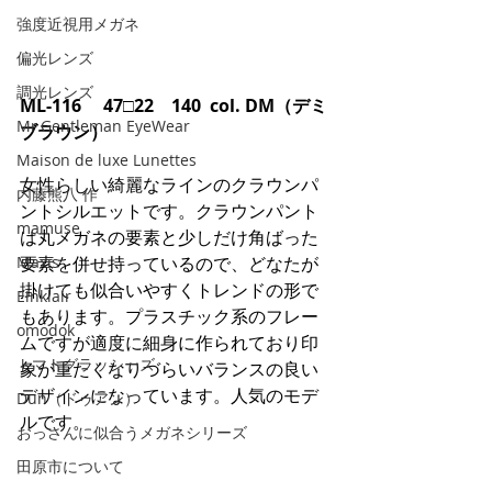
強度近視用メガネ
偏光レンズ
調光レンズ
ML-116 　47□22　140  col. DM（デミ
Mr.Gentleman EyeWear
ブラウン）
Maison de luxe Lunettes
女性らしい綺麗なラインのクラウンパ
内藤熊八 作
ントシルエットです。クラウンパント
mamuse
は丸メガネの要素と少しだけ角ばった
Maxis
要素を併せ持っているので、どなたが
掛けても似合いやすくトレンドの形で
Einklair
もあります。プラスチック系のフレー
omodok
ムですが適度に細身に作られており印
トマトグラッシーズ
象が重たくなりづらいバランスの良い
デザインになっています。人気のモデ
Dun（ドゥアン）
ルです。
おっさんに似合うメガネシリーズ
田原市について