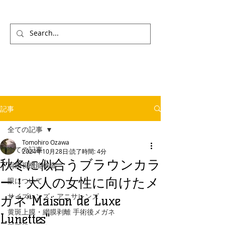
記事
全ての記事
Tomohiro Ozawa
全ての記事
2024年10月28日
読了時間: 4分
秋冬に似合うブラウンカラ
両眼視機能検査
ー！大人の女性に向けたメ
眼について
サイズレンズ・アニサレンズ
ガネ"Maison de Luxe
黄斑上膜・網膜剥離 手術後メガネ
Lunettes"