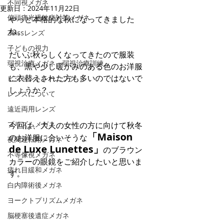
不同視メガネ
更新日：
2024年11月22日
偏頭痛光過敏症対策メガネ
やっと本格的な秋になってきました
ね。
Zeissレンズ
子どもの視力
だいぶ秋らしくなってきたので服装
弱視治療メガネ・弱視治療訓練
も、黒や少し暖かみのある色のお洋服
に衣替えされた方も多いのではないで
ビジョントレーニング
しょうか？
レンズについて
遠近両用レンズ
プリズムメガネ
今回は、大人の女性の方に向けて秋冬
「Maison 
のお洋服に合いそうな
夜間運転用メガネ
de Luxe Lunettes」
のブラウン
不等像視メガネ
カラーの眼鏡をご紹介したいと思いま
疲れ目緩和メガネ
す。
白内障術後メガネ
ヨークトプリズムメガネ
脳梗塞後遺症メガネ