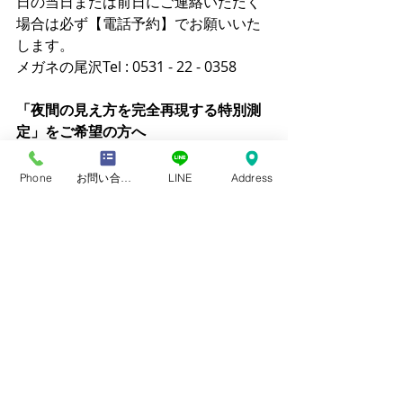
日の当日または前日にご連絡いただく
場合は必ず【電話予約】でお願いいた
します。
メガネの尾沢Tel : 0531 - 22 - 0358
「夜間の見え方を完全再現する特別測
定」をご希望の方へ
夜間の見づらさに困られていらっしゃ
る方で、完全暗室でより正確に測定を
Phone
お問い合わせフォーム
LINE
Address
ご希望の方は時間外営業時間の
「19：
00～21：00」
の時間帯での特別測定も
承ります。お日にちでご希望に添えな
いことなどありますので必ず事前の予
約をお願い致します。
また時間外測定料金として眼鏡作製時
でも
￥3300-
を別途頂きますのでご理解
お願い申し上げます。
【メール予約】
 メールでのご予約は当