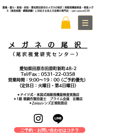
豊橋・豊川・新城・浜松・愛知県田原市のメガネの尾沢｜両眼視機能検査・術後メガ
ネ（黄斑前膜・網膜剥離）に対応する見え方改善の専門店
- opt-ozawa038
メ
ガ ネ の 尾 沢
（ 尾 沢 視 覚 研 究 セ ン タ
ー ）
愛知県田原市田原町新町48-2
Tel/Fax :
0531-22-0358
営業時間：9:00～19：00 (ご予約優先）
(定休日：火曜日・第4日曜日)
＊​ドイツ式・米国式両眼視機能検査実施店
​＊1級 眼鏡作製技能士 プライム会員 在籍店
＊Zeissレンズ正規取扱店
ご予約・お問い合わせはコチラ