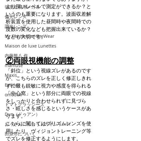
より深いレベルで測定ができるか？と
強度近視用メガネ
いうのも重要になります。波面収差解
偏光レンズ
析装置を使用した昼間時や夜間時での
調光レンズ
度数の変化なども把握出来ているか？
Mr.Gentleman EyeWear
なども大切です。
Maison de luxe Lunettes
内藤熊八 作
②両眼視機能の調整
mamuse
「斜位」という視線ズレがあるのです
Maxis
が、こちらのズレを正しく修正しきれ
Einklair
ずに最も鋭敏に視力や感度を得られる
「中心窩」という部分に両眼での視線
omodok
をしっかりと合わせられずに見づら
トマトグラッシーズ
さ・眩しさを感じるというケースがあ
Dun（ドゥアン）
ります。
こちらに関してはプリズムレンズを使
おっさんに似合うメガネシリーズ
用したり、ヴィジョントレーニング等
田原市について
でズレを修正するようにします。