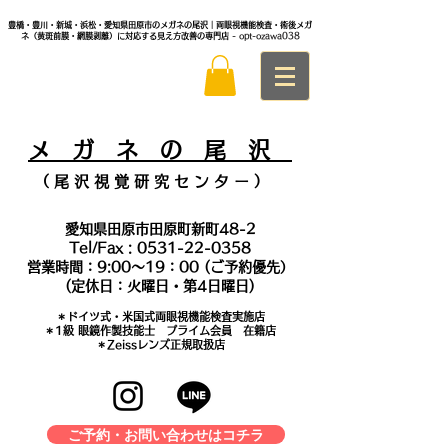
豊橋・豊川・新城・浜松・愛知県田原市のメガネの尾沢｜両眼視機能検査・術後メガ
ネ（黄斑前膜・網膜剥離）に対応する見え方改善の専門店
- opt-ozawa038
メ
ガ ネ の 尾 沢
（ 尾 沢 視 覚 研 究 セ ン タ
ー ）
愛知県田原市田原町新町48-2
Tel/Fax :
0531-22-0358
営業時間：9:00～19：00 (ご予約優先）
(定休日：火曜日・第4日曜日)
＊​ドイツ式・米国式両眼視機能検査実施店
​＊1級 眼鏡作製技能士 プライム会員 在籍店
＊Zeissレンズ正規取扱店
ご予約・お問い合わせはコチラ