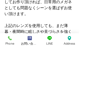
してお作り頂ければ、日常用のメガネ
としても問題なくシーンを選ばずお使
い頂けます。
上記のレンズを使用しても、まだ薄
暮・夜間時に眩しさや見づらさを強く
感じると言う方は、ブルーライトカッ
トカラー・アクティビューナイトドラ
Phone
お問い合わせフォーム
LINE
Address
イブ・ナイトアシスト475・ネオコント
ラストなどの機能カラーをお選びいた
だくのが良いと思います。
但し、これらのレンズには個性的なカ
ラーをしたモノもありますので日常用
として、どんなシーンでも問題ない
か？というと、ＴＰＯによってはあま
り向いてないケースもあります。
使い分けを割り切って複数本持たれる