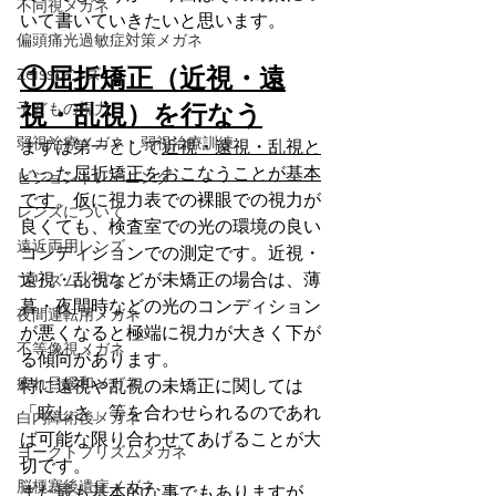
不同視メガネ
いて書いていきたいと思います。
偏頭痛光過敏症対策メガネ
①屈折矯正（近視・遠
Zeissレンズ
視・乱視）を行なう
子どもの視力
弱視治療メガネ・弱視治療訓練
まずは第一として
近視・遠視・乱視と
いった屈折矯正をおこなうことが基本
ビジョントレーニング
です
。仮に視力表での裸眼での視力が
レンズについて
良くても、検査室での光の環境の良い
遠近両用レンズ
コンディションでの測定です。近視・
遠視・乱視などが未矯正の場合は、薄
プリズムメガネ
暮・夜間時などの光のコンディション
夜間運転用メガネ
が悪くなると極端に視力が大きく下が
不等像視メガネ
る傾向があります。
疲れ目緩和メガネ
特に遠視や乱視の未矯正に関しては
「眩しさ」等を合わせられるのであれ
白内障術後メガネ
ば可能な限り合わせてあげることが大
ヨークトプリズムメガネ
切です。
脳梗塞後遺症メガネ
また最も基本的な事でもありますが、