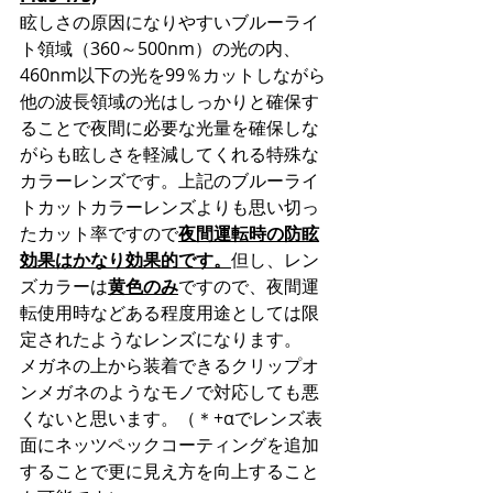
眩しさの原因になりやすいブルーライ
ト領域（360～500nm）の光の内、
460nm以下の光を99％カットしながら
他の波長領域の光はしっかりと確保す
ることで夜間に必要な光量を確保しな
がらも眩しさを軽減してくれる特殊な
カラーレンズです。上記のブルーライ
トカットカラーレンズよりも思い切っ
たカット率ですので
夜間運転時の防眩
効果はかなり効果的です。
但し、レン
ズカラーは
黄色のみ
ですので、夜間運
転使用時などある程度用途としては限
定されたようなレンズになります。
メガネの上から装着できるクリップオ
ンメガネのようなモノで対応しても悪
くないと思います。（＊+αでレンズ表
面にネッツペックコーティングを追加
することで更に見え方を向上すること