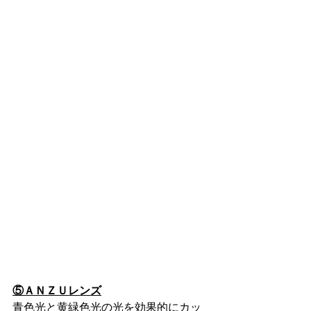
⑤ＡＮＺＵレンズ
青色光と黄緑色光の光を効果的にカッ