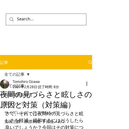
記事
全ての記事
Tomohiro Ozawa
全ての記事
2021年2月28日
読了時間: 8分
夜間の見づらさと眩しさの
両眼視機能検査
原因と対策（対策編）
眼について
サイズレンズ・アニサレンズ
さて、それでは夜間時の見づらさと眩
しさを軽減・緩和するにはどうしたら
黄斑上膜・網膜剥離 手術後メガネ
良いでしょうか？今回はその対策につ