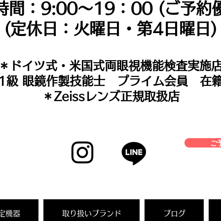
時間：9:00～19：00 (ご予約
(定休日：火曜日・第4日曜日)
＊​ドイツ式・米国式両眼視機能検査実施
＊1級 眼鏡作製技能士 プライム会員 在
＊Zeissレンズ正規取扱店
ご予
定機器
取り扱いブランド
ブログ