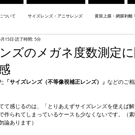
について
サイズレンズ・アニサレンズ
黄斑上膜・網膜剥離 
5月15日
読了時間: 5分
対策メガネ
Zeissレンズ
子どもの視力
弱視治療メガネ
ンズのメガネ度数測定に
について
遠近両用レンズ
プリズムメガネ
夜間運転用
感
た
「サイズレンズ（不等像視補正レンズ）」
などのご相
メガネ
ヨークトプリズムメガネ
脳梗塞後遺症メガネ
てて感じるのは、「とりあえずサイズレンズを使えば解
Mr.Gentleman EyeWear
Maison de luxe Lunettes
内藤熊八
で作られてしまっているケースも少なくないです。（素
勿論あります）