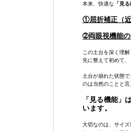
Maxis
Einklair
omodok
本来、快適な
「見る
①屈折補正（
➁両眼視機能
この土台を深く理解
先に整えて初めて、
土台が崩れた状態で
のは当然のことと言
「見る機能」
います。
大切なのは、サイズ