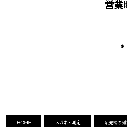
営業
​
HOME
メガネ・測定
最先端の測