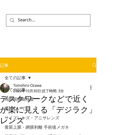
記事
全ての記事
Tomohiro Ozawa
全ての記事
2023年10月30日
読了時間: 3分
デスクワークなどで近く
両眼視機能検査
が楽に見える「デジラク」
眼について
サイズレンズ・アニサレンズ
レンズ
黄斑上膜・網膜剥離 手術後メガネ