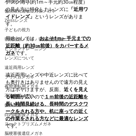
不同視メガネ
デスク周り(約1m～手元約30㎝程度）
の見え方に特化したレンズに
「近用ワ
偏頭痛光過敏症対策メガネ
イドレンズ」
というレンズがありま
Zeissレンズ
す。
子どもの視力
用途としては、
およそ1ｍ～手元までの
弱視治療メガネ・弱視治療訓練
近距離（約30㎝前後）をカバーするメ
ビジョントレーニング
ガネ
です。
レンズについて
遠近両用レンズ
遠近両用レンズや中近レンズに比べて
プリズムメガネ
も奥行きはありませんので遠方の見え
夜間運転用メガネ
方はボヤけますが、反面、
近くを見え
不等像視メガネ
る範囲が広い
ので
１ｍ前後の近距離を
長い時間見続ける、長時間のデスクワ
疲れ目緩和メガネ
ークをされる方や、机に座っての近く
白内障術後メガネ
の作業をされる方などに最適なレンズ
ヨークトプリズムメガネ
です。
脳梗塞後遺症メガネ