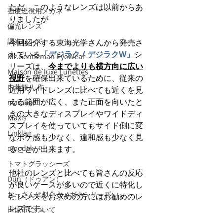
ただ、このようなレンズは以前からあ
強度近視用メガネ
りましたが
偏光レンズ
調光レンズ
今回紹介する東海光学さんから発売さ
れている
「デジラク / デジラクW」
シ
Mr.Gentleman EyeWear
リーズは、
今までよりも横方向に広い
Maison de luxe Lunettes
視野
を確保出来ているために、従来の
内藤熊八 作
近用ワイドレンズに比べても近くを見
える範囲が広く、また正面を向いたと
mamuse
きの大きなディスプレイやワイドディ
Maxis
スプレイを使っていてもサイド側に変
Einklair
なボケ感も少なく、違和感も少なく見
omodok
ることが出来ます。
トマトグラッシーズ
他社のレンズと比べても皆さんの反応
Dun（ドゥアン）
が良いケースが多いので近くに特化し
おっさんに似合うメガネシリーズ
たレンズをお求めの方にはお勧めのレ
ンズです。
田原市について