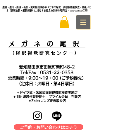
豊橋・豊川・新城・浜松・愛知県田原市のメガネの尾沢｜両眼視機能検査・術後メガ
ネ（黄斑前膜・網膜剥離）に対応する見え方改善の専門店
- opt-ozawa038
メ
ガ ネ の 尾 沢
（ 尾 沢 視 覚 研 究 セ ン タ
ー ）
愛知県田原市田原町新町48-2
Tel/Fax :
0531-22-0358
営業時間：9:00～19：00 (ご予約優先）
(定休日：火曜日・第4日曜日)
＊​ドイツ式・米国式両眼視機能検査実施店
​＊1級 眼鏡作製技能士 プライム会員 在籍店
＊Zeissレンズ正規取扱店
ご予約・お問い合わせはコチラ