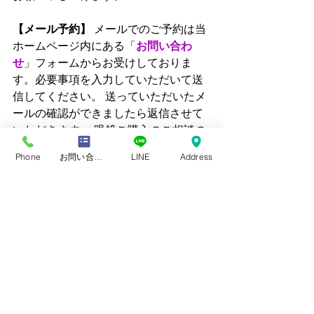
【メール予約】
 メールでのご予約は当
ホームページ内にある「
お問い合わ
せ
」フォームからお受けしておりま
す。必要事項を入力していただいて送
信してください。 送っていただいたメ
ールの確認ができましたら返信させて
いただきます。 眼鏡ご購入のご相談の
際に視力検査をご希望される場合は明
Phone
お問い合わせフォーム
LINE
Address
記していただけると幸いです。
メガネの尾沢（尾沢視覚研究セ
ンター）
住所：愛知県田原市田原町新町48-2
Tel : 0531 - 22 - 0358  営業時間：9：00