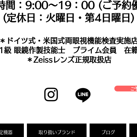
時間：9:00～19：00 (ご予約
(定休日：火曜日・第4日曜日)
＊​ドイツ式・米国式両眼視機能検査実施
＊1級 眼鏡作製技能士 プライム会員 在
＊Zeissレンズ正規取扱店
ご予
定機器
取り扱いブランド
ブログ