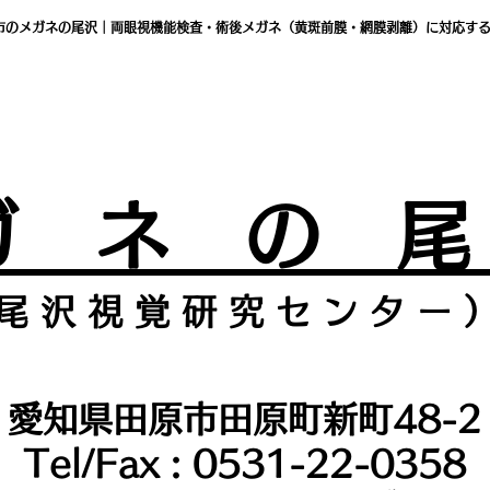
市のメガネの尾沢｜両眼視機能検査・術後メガネ（黄斑前膜・網膜剥離）に対応す
ガ ネ の 
尾 沢 視 覚 研 究 セ ン タ
ー 
愛知県田原市田原町新町48-2
Tel/Fax : 0531-22-0358