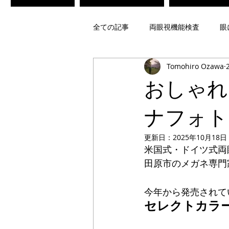
全ての記事
両眼視機能検査
眼
Tomohiro Ozawa
不同視メガネ
偏頭痛光過敏症
おしゃれ
ビジョントレーニング
レンズ
ナフォト
更新日：
2025年10月18日
米国式・ドイツ式両
疲れ目緩和メガネ
白内障術後
田原市のメガネ専門
今年から発売されて
偏光レンズ
調光レンズ
セレクトカラ