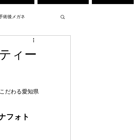
手術後メガネ
・弱視治療訓練
ティー
メガネ
不等像視メガネ
こだわる愛知県
強度近視用メガネ
ナフォト　
 作
mamuse