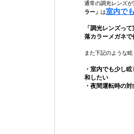
Maxis
Einklair
omodok
通常の調光レンズが
室内でも
ラー」
は
「調光レンズって
落カラーメガネで
また下記のような眩
・室内でも少し眩
和したい
・夜間運転時の対