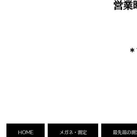
営業
​
HOME
メガネ・測定
最先端の測