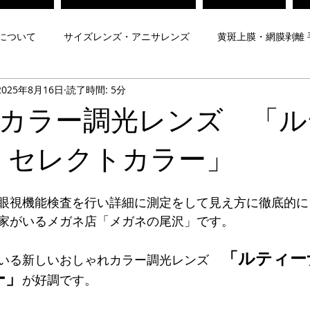
について
サイズレンズ・アニサレンズ
黄斑上膜・網膜剥離 
2025年8月16日
読了時間: 5分
対策メガネ
Zeissレンズ
子どもの視力
弱視治療メガネ
カラー調光レンズ 「ル
について
遠近両用レンズ
プリズムメガネ
夜間運転用
 セレクトカラー」
眼視機能検査を行い詳細に測定をして見え方に徹底的に
メガネ
ヨークトプリズムメガネ
脳梗塞後遺症メガネ
家がいるメガネ店「メガネの尾沢」です。
「ルティー
いる新しいおしゃれカラー調光レンズ　
Mr.Gentleman EyeWear
Maison de luxe Lunettes
内藤熊八
ー」
が好調です。