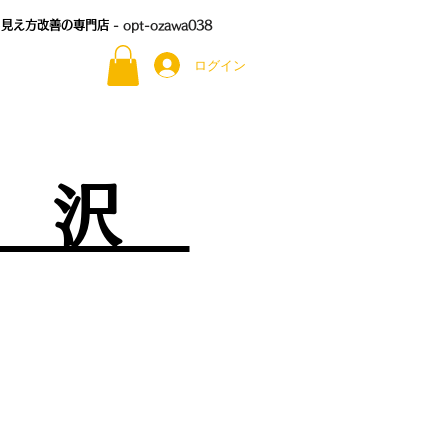
る見え方改善の専門店
- opt-ozawa038
ログイン
尾 沢
）