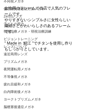
不同視メガネ
女性用のフレームで当店で人気のフレ
偏頭痛光過敏症対策メガネ
ームです。
Zeissレンズ
やりすぎないシンプルさに女性らしい
子どもの視力
繊細さとかわいらしさのあるフレーム
です。
弱視治療メガネ・弱視治療訓練
ビジョントレーニング
" Made in  鯖江 "でチタンを使用し作り
レンズについて
もしっかりとしています。
遠近両用レンズ
プリズムメガネ
夜間運転用メガネ
不等像視メガネ
疲れ目緩和メガネ
白内障術後メガネ
ヨークトプリズムメガネ
脳梗塞後遺症メガネ