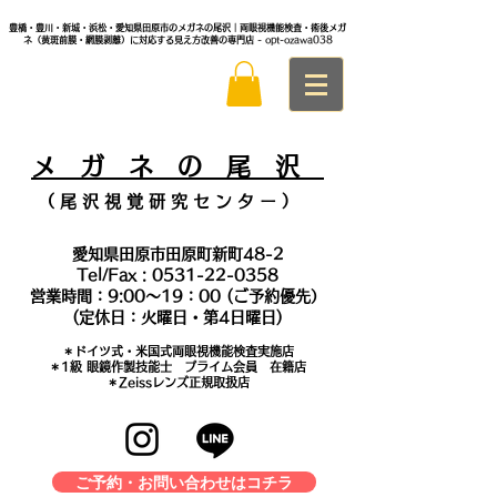
豊橋・豊川・新城・浜松・愛知県田原市のメガネの尾沢｜両眼視機能検査・術後メガ
ネ（黄斑前膜・網膜剥離）に対応する見え方改善の専門店
- opt-ozawa038
メ
ガ ネ の 尾 沢
（ 尾 沢 視 覚 研 究 セ ン タ
ー ）
愛知県田原市田原町新町48-2
Tel/Fax :
0531-22-0358
営業時間：9:00～19：00 (ご予約優先）
(定休日：火曜日・第4日曜日)
＊​ドイツ式・米国式両眼視機能検査実施店
​＊1級 眼鏡作製技能士 プライム会員 在籍店
＊Zeissレンズ正規取扱店
ご予約・お問い合わせはコチラ