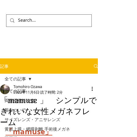
記事
全ての記事
Tomohiro Ozawa
全ての記事
2023年11月6日
読了時間: 2分
「mamuse 」 シンプルで
両眼視機能検査
きれいな女性メガネフレ
眼について
サイズレンズ・アニサレンズ
ーム
黄斑上膜・網膜剥離 手術後メガネ
「mamuse」