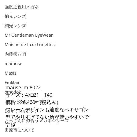
強度近視用メガネ
偏光レンズ
調光レンズ
Mr.Gentleman EyeWear
Maison de luxe Lunettes
内藤熊八 作
mamuse
Maxis
Einklair
mause  m-8022 
omodok
サイズ：47□21　140
トマトグラッシーズ
価格：26.400-（税込み）
フレームデザインも適度なヘキサゴン
Dun（ドゥアン）
型でやりすぎてない所が使いやすいで
おっさんに似合うメガネシリーズ
すね
田原市について