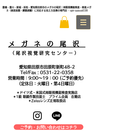
豊橋・豊川・新城・浜松・愛知県田原市のメガネの尾沢｜両眼視機能検査・術後メガ
ネ（黄斑前膜・網膜剥離）に対応する見え方改善の専門店
- opt-ozawa038
メ
ガ ネ の 尾 沢
（ 尾 沢 視 覚 研 究 セ ン タ
ー ）
愛知県田原市田原町新町48-2
Tel/Fax :
0531-22-0358
営業時間：9:00～19：00 (ご予約優先）
(定休日：火曜日・第4日曜日)
＊​ドイツ式・米国式両眼視機能検査実施店
​＊1級 眼鏡作製技能士 プライム会員 在籍店
＊Zeissレンズ正規取扱店
ご予約・お問い合わせはコチラ