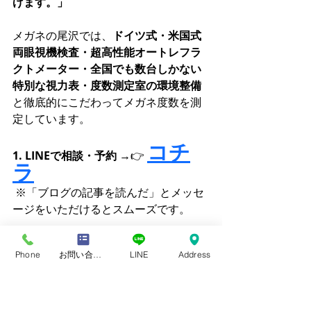
げます。」
メガネの尾沢では、
ドイツ式・米国式
両眼視機検査・超高性能オートレフラ
クトメーター・全国でも数台しかない
特別な視力表・度数測定室の環境整備
と徹底的にこだわってメガネ度数を測
定しています。
コチ
1. LINEで相談・予約
 →👉 
ラ
 ※「ブログの記事を読んだ」とメッセ
ージをいただけるとスムーズです。
2. お電話で直接相談・ご予約→
0531-
Phone
お問い合わせフォーム
LINE
Address
22-0358
（受付：9:00〜19:00 / 定休日：火曜
日・第4日曜日）