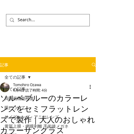
記事
全ての記事
Tomohiro Ozawa
全ての記事
6月4日
読了時間: 4分
ソルベブルーのカラーレ
両眼視機能検査
ンズをセミフラットレン
眼について
サイズレンズ・アニサレンズ
ズで製作｜大人のおしゃれ
黄斑上膜・網膜剥離 手術後メガネ
カラーサングラス