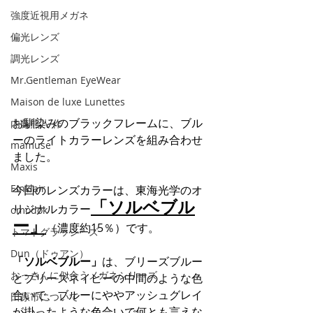
強度近視用メガネ
偏光レンズ
調光レンズ
Mr.Gentleman EyeWear
Maison de luxe Lunettes
お馴染みのブラックフレームに、ブル
内藤熊八 作
ーのライトカラーレンズを組み合わせ
mamuse
ました。
Maxis
Einklair
今回のレンズカラーは、東海光学のオ
「ソルベブル
リジナルカラー
omodok
ー」
（濃度約15％）です。
トマトグラッシーズ
Dun（ドゥアン）
「ソルベブルー」
は、ブリーズブルー
おっさんに似合うメガネシリーズ
とブリーズネイビーの中間のような色
合いで、ブルーにややアッシュグレイ
田原市について
が掛ったような色合いで何とも言えな