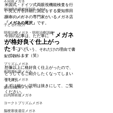
不同視メガネ
米国式・ドイツ式両眼視機能検査を行
偏頭痛光過敏症対策メガネ
い見え方を詳細に測定をする愛知県田
原市のメガネの専門家がいるメガネ店
Zeissレンズ
「メガネの尾沢」
です。
子どもの視力
弱視治療メガネ・弱視治療訓練
「メガネ
今回の記事は、ただ単に
が格好良く仕上がっ
ビジョントレーニング
た！」
レンズについて
という、それだけの理由で書
いております（笑）
遠近両用レンズ
プリズムメガネ
想像以上に格好良く仕上がったので、
夜間運転用メガネ
どうしてもご紹介したくなってしまい
ました。
不等像視メガネ
まずは細かい説明は抜きにして、ご覧
疲れ目緩和メガネ
ください。
白内障術後メガネ
ヨークトプリズムメガネ
脳梗塞後遺症メガネ